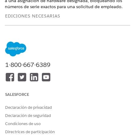
a una asignación de hardware designada, bloqueando los
números de serie exactos para una solicitud de empleado.
EDICIONES NECESARIAS
Disponible en: Lightning Experience
Disponible en: Ediciones
Enterprise
,
Performance
y
Unlimited
con Agentforce IT Service.
PERMISOS DE USUARIO NECESARIOS
1-800-667-6389
Para gestionar pedidos de
Gestor de inventario de
realización:
gestión de activos de
hardware
Desde el
Iniciador de aplicación
, busque y seleccione
SALESFORCE
Gestión de activos
de hardware de TI.
Seleccione
Pedidos de realización
.
Declaración de privacidad
Seleccione un Pedido de realización activo.
Declaración de seguridad
En la ficha Relacionado, vaya a la lista relacionada
Condiciones de uso
Partidas de pedido de realización y seleccione una partida
Directrices de participación
borrador.