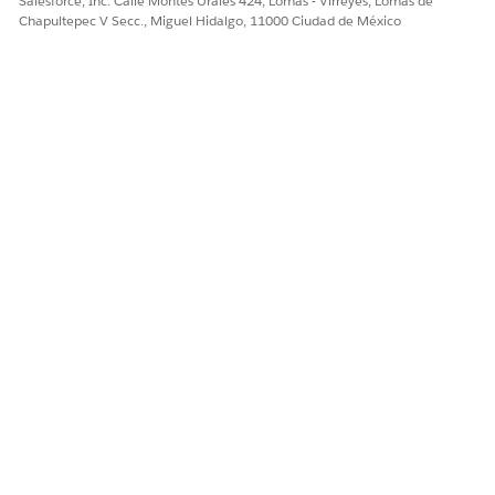
Salesforce, Inc. Calle Montes Urales 424, Lomas - Virreyes, Lomas de
¡Háganos saber cómo podemos mejorar!
Chapultepec V Secc., Miguel Hidalgo, 11000 Ciudad de México
Sí
No