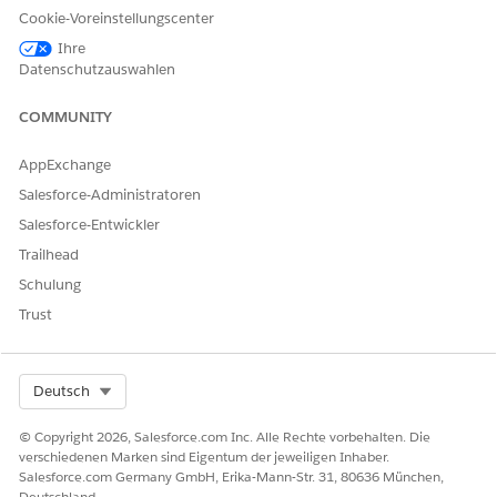
sind schreibgeschützt.
Cookie-Voreinstellungscenter
Ihre
Datenschutzauswahlen
COMMUNITY
Die serialisierte Produktverfolgung ist das
HINWEIS
AppExchange
standardmäßige Systemverhalten.
Salesforce-Administratoren
Salesforce-Entwickler
Standardmäßige Vermögenswertstatuszuordnungen
Trailhead
An einem vermögenswertbasierten Standort leitet das System
Schulung
Produktelementmengen aus den zugrunde liegenden
Trust
Vermögenswert-Datensätzen ab. Vordefinierte
Vermögenswertstatus werden einer Statuskategorie und
einem Inventarmengen-Rollup zugeordnet. Sie können diese
standardmäßigen Vermögenswertstatuszuordnungen nicht
Select Org
Deutsch
ändern.
© Copyright 2026, Salesforce.com Inc. Alle Rechte vorbehalten. Die
verschiedenen Marken sind Eigentum der jeweiligen Inhaber.
Auswählen eines Standortnutzungstyps
Salesforce.com Germany GmbH, Erika-Mann-Str. 31, 80636 München,
Deutschland