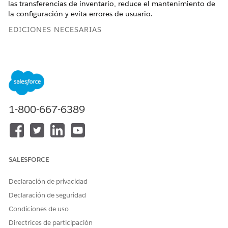
las transferencias de inventario, reduce el mantenimiento de
la configuración y evita errores de usuario.
EDICIONES NECESARIAS
Disponible en: Lightning Experience
Disponible en: Ediciones
Enterprise
,
Performance
y
Unlimited
con Agentforce IT Service.
Modelos de inventario
1-800-667-6389
El
Tipo de uso
de ubicación rige las acumulaciones de
inventario, las transferencias de productos y los
comportamientos del sistema.
SALESFORCE
TIPO DE
CASO DE USO
COMPORTAMIENTO DE
USO DE
INVENTARIO
Declaración de privacidad
UBICACIÓ
N
Declaración de seguridad
Basado en
Realice un
El sistema deriva
Condiciones de uso
activos
seguimiento del
automáticamente
Directrices de participación
hardware
cantidades de elementos