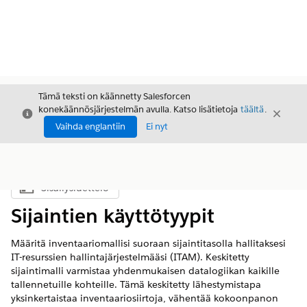
Tämä teksti on käännetty Salesforcen
konekäännösjärjestelmän avulla. Katso lisätietoja
täältä
.
Sulje
Sulje
Sulje
Vaihda englantiin
Ei nyt
Sisällysluettelo
Näytä sisällysluettelo
Sijaintien käyttötyypit
Määritä inventaariomallisi suoraan sijaintitasolla hallitaksesi
IT-resurssien hallintajärjestelmääsi (ITAM). Keskitetty
sijaintimalli varmistaa yhdenmukaisen datalogiikan kaikille
tallennetuille kohteille. Tämä keskitetty lähestymistapa
yksinkertaistaa inventaariosiirtoja, vähentää kokoonpanon