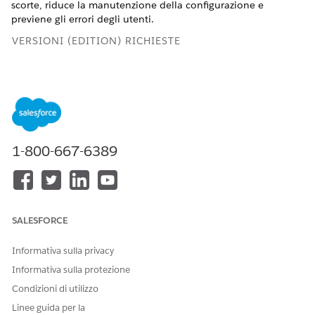
scorte, riduce la manutenzione della configurazione e
previene gli errori degli utenti.
VERSIONI (EDITION) RICHIESTE
Disponibile nelle versioni: Lightning Experience
Disponibile in:
Enterprise
Edition,
Performance
Edition e
Unlimited
Edition con Agentforce IT Service.
Modelli di inventario
1-800-667-6389
Il
Tipo di utilizzo
della posizione regola i roll-up
dell'inventario, i trasferimenti di prodotto e i comportamenti
del sistema.
SALESFORCE
TIPO DI
CASO D'USO
COMPORTAMENTO
UTILIZZO
DELL'INVENTARIO
Informativa sulla privacy
DELLA
POSIZIONE
Informativa sulla protezione
Basato su
Tenere traccia
Il sistema deriva
Condizioni di utilizzo
asset
dell'hardware
automaticamente le
Linee guida per la
distribuibile nelle
quantità degli articoli di