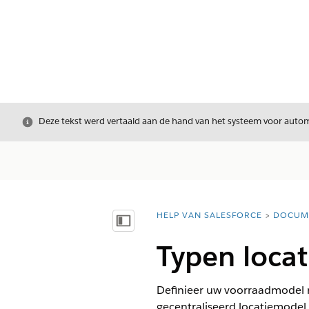
Sluiten
Deze tekst werd vertaald aan de hand van het systeem voor automa
HELP VAN SALESFORCE
DOCUM
U bent hier:
Inhoudsopgave weergeven
Typen locat
Definieer uw voorraadmodel 
gecentraliseerd locatiemodel 