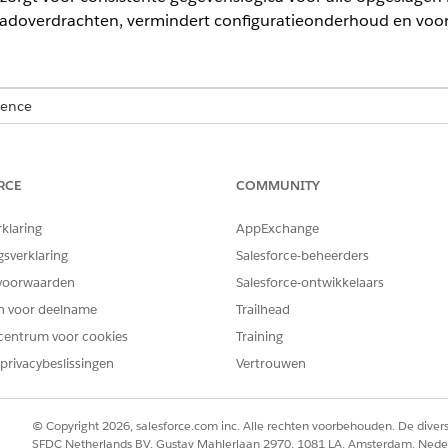
adoverdrachten, vermindert configuratieonderhoud en voor
ience
ormance
en
Unlimited
Edition met Agentforce IT Service.
RCE
COMMUNITY
rklaring
AppExchange
lt voorraadtotalen, productoverdrachten en systeemwerki
gsverklaring
Salesforce-beheerders
GEBRUIKSCASE
VOORRAADGEDRAG
voorwaarden
Salesforce-ontwikkelaars
en voor deelname
Trailhead
Houd implementeerbare hardware bij op IT-
Het systeem leidt a
servicelocaties.
af van onderliggende 
centrum voor cookies
Training
lezen.
privacybeslissingen
Vertrouwen
 van producten met serienummer is de standaardwerking van het 
© Copyright 2026, salesforce.com inc. Alle rechten voorbehouden. De dive
SFDC Netherlands BV, Gustav Mahlerlaan 2970, 1081 LA, Amsterdam, Nede