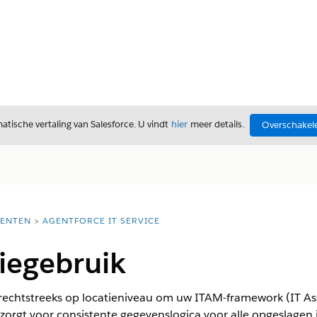
tische vertaling van Salesforce. U vindt
hier
meer details.
Overschakele
ENTEN
AGENTFORCE IT SERVICE
iegebruik
rechtstreeks op locatieniveau om uw ITAM-framework (IT A
zorgt voor consistente gegevenslogica voor alle opgeslagen 