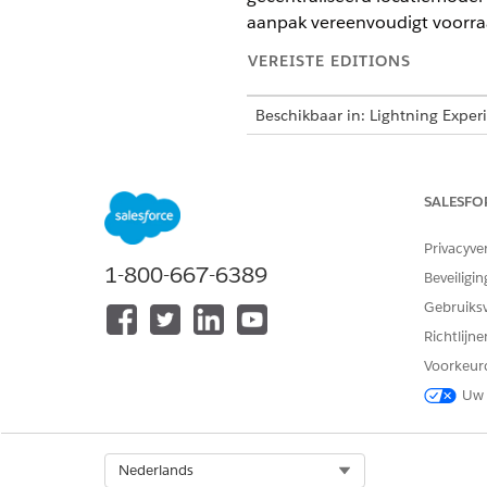
aanpak vereenvoudigt voorra
VEREISTE EDITIONS
Beschikbaar in: Lightning Exper
Beschikbaar in:
Enterprise
,
Perf
SALESFO
Voorraadmodellen
Privacyve
Het
Type locatiegebruik
bepaa
1-800-667-6389
Beveiligin
TYPE LOCATIEGEBRUIK
Gebruiks
Richtlijn
Op activa gebaseerd
Voorkeur
Uw 
Bijhouden
OPMERKING
Select Org
Nederlands