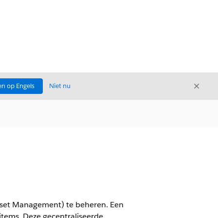
Sluite
n op Engels
Niet nu
Sluiten
sset Management) te beheren. Een
items. Deze gecentraliseerde