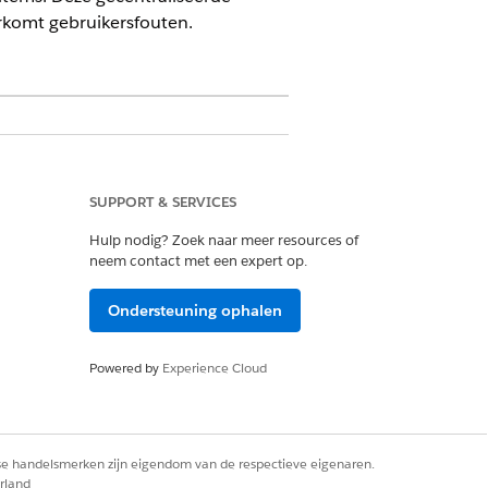
komt gebruikersfouten.
SUPPORT & SERVICES
Hulp nodig? Zoek naar meer resources of
ngen.
neem contact met een expert op.
Ondersteuning ophalen
utomatisch productitemhoeveelheden
activumrecords. Velden zijn alleen-
Powered by
Experience Cloud
systeem.
rse handelsmerken zijn eigendom van de respectieve eigenaren.
rland