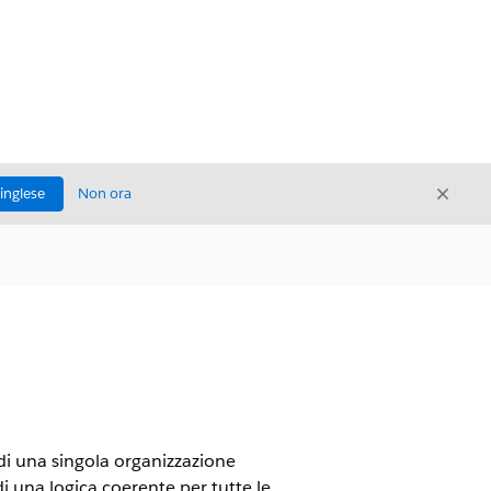
Chiud
'inglese
Non ora
Chiudi
 di una singola organizzazione
 di una logica coerente per tutte le