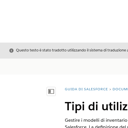
Chiudi
Questo testo è stato tradotto utilizzando il sistema di traduzione 
GUIDA DI SALESFORCE
DOCUM
Ti trovi qui:
Mostra sommario
Tipi di util
Gestire i modelli di inventari
Salesforce. La definizione del 