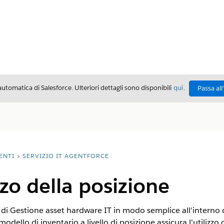
automatica di Salesforce. Ulteriori dettagli sono disponibili
qui
.
Passa all
ENTI
SERVIZIO IT AGENTFORCE
izzo della posizione
o di Gestione asset hardware IT in modo semplice all'interno
modello di inventario a livello di posizione assicura l'utilizzo