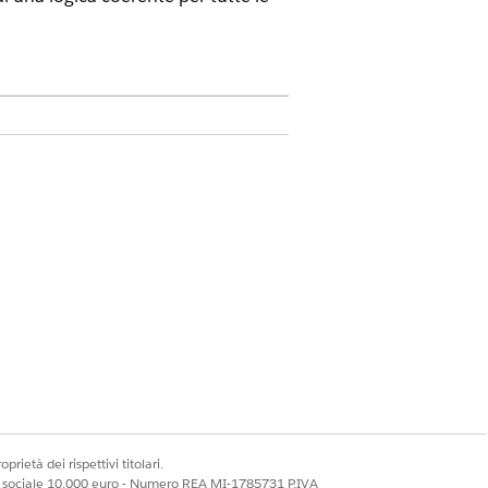
ce.
rodotto e i comportamenti del sistema.
 automatiche.
T Asset Management (ITAM). Un modello di
i. Questo approccio centralizzato
ori degli utenti.
terni senza affidarsi a modelli di
tilizzo di una logica di tracciamento
prietà dei rispettivi titolari.
ale sociale 10.000 euro - Numero REA MI-1785731 P.IVA