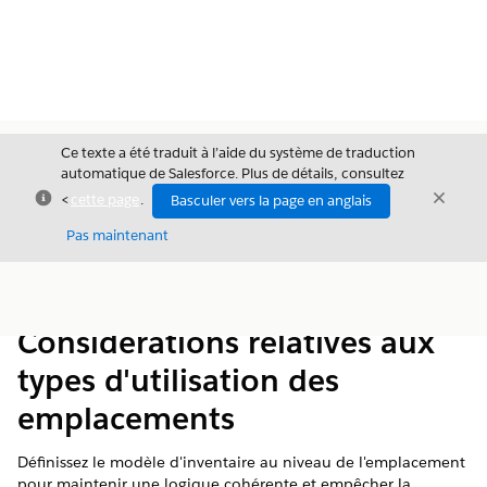
Ce texte a été traduit à l’aide du système de traduction
automatique de Salesforce. Plus de détails, consultez
Fermer
Ferme
<
cette page
.
Basculer vers la page en anglais
Fermer
Pas maintenant
Table des
Afficher la table des matières
matières
Considérations relatives aux
types d'utilisation des
emplacements
Définissez le modèle d'inventaire au niveau de l'emplacement
pour maintenir une logique cohérente et empêcher la