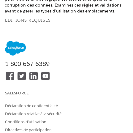
corruption des données. Examinez ces règles et validations
avant de gérer les types d'utilisation des emplacements.
ÉDITIONS REQUISES
Disponible avec : Lightning Experience
Disponible avec : éditions
Enterprise
,
Performance
et
Unlimited
avec Agentforce IT Service.
1-800-667-6389
Immutabilité des champs
Type d'utilisation
(
SerializedInvTrackingMethod
) est une
configuration unique.
Associez des enregistrements
Élément de produit
ou
SALESFORCE
Produit numéroté
pour verrouiller
Type d'utilisation
.
Après avoir lié des enregistrements, le champ n'est pas
Déclaration de confidentialité
modifiable.
Déclaration relative à la sécurité
Mettez à jour le
type d'utilisation
en retirant ou en
Conditions d’utilisation
réaffectant au préalable tous les
éléments de produit
associés afin de résoudre les erreurs de validation.
Directives de participation