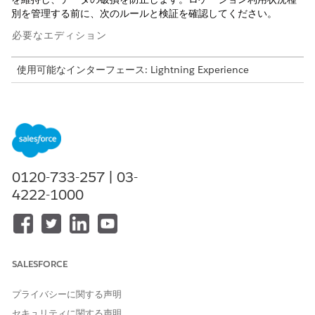
別を管理する前に、次のルールと検証を確認してください。
必要なエディション
使用可能なインターフェース: Lightning Experience
使用可能なエディション: Agentforce IT Service が付属する
Enterprise
Edition、
Performance
Edition、および
Unlimited
Edition。
項目不変性
0120-733-257 | 03-
使用種別
(
SerializedInvTrackingMethod
) は 1 回限りの設定で
4222-1000
す。
[
商品項目]
または [
シリアル管理商品
] レコードを関連付け
て、
使用量種別
をロックします。レコードをリンクすると、そ
の項目は編集できなくなります。
検証エラーを解決するには、まず関連付けられたすべての
商品
SALESFORCE
項目
を削除または再割り当てして、
使用量タイプ
を更新しま
す。
プライバシーに関する声明
設定エラーを回避するための追跡方法を設定する前に、ロケー
セキュリティに関する声明