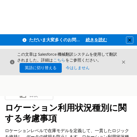
ただいま大変多くのお問い合わせをいただいており、ご連絡までにお時間を頂戴しております
続きを読む
Clo
この文章は Salesforce 機械翻訳システムを使用して翻訳
されました。詳細は
こちら
をご参照ください。
閉じる
閉じ
閉じる
英語に切り替える
今はしません
目次
目次を表示
ロケーション利用状況種別に関
する考慮事項
ロケーションレベルで在庫モデルを定義して、一貫したロジック
を維持し、データの破損を防止します。ロケーション利用状況種