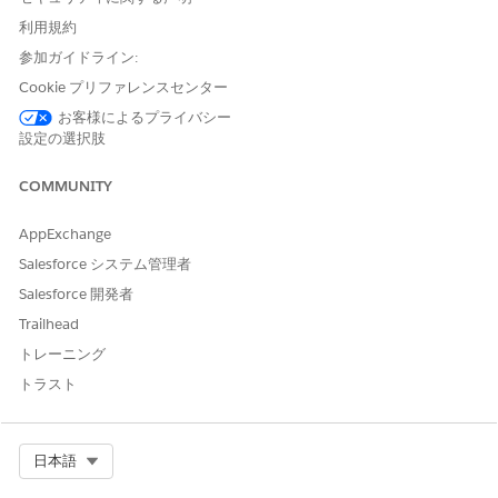
ションに既存の在庫リンクがないことを確認します。
利用規約
商品移送の制限
参加ガイドライン:
Cookie プリファレンスセンター
システム入力規則は、在庫プールを分離するために特定のトラン
ザクションをブロックします。
お客様によるプライバシー
設定の選択肢
同じ
利用状況種別
を共有するロケーション間でのみ商品を移送
します。
COMMUNITY
納入商品ベース
のロケーションから
シリアル管理商品ベース
の
ロケーションへの在庫の移動など、不一致の種別間の移送を回
AppExchange
避します。
Salesforce システム管理者
消耗品 (非シリアル管理商品)
Salesforce 開発者
Trailhead
使用量種別
積み上げ集計ロジックでは、シリアル管理されていな
い製品は除外されます。
トレーニング
トラスト
既存のワークフローが中断されないように、ロケーション設定
に関係なく標準の消耗品の動作を維持します。
ロケーションが
納入商品ベース
か
シリアル管理商品ベース
かを
考慮せずに消耗品の在庫数を計算します。
Select Org
日本語
厳格な在庫モデルを必要としないキーボード、マウス、ケーブ