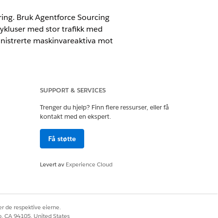
ering. Bruk Agentforce Sourcing
sykluser med stor trafikk med
inistrerte maskinvareaktiva mot
SUPPORT & SERVICES
Trenger du hjelp? Finn flere ressurser, eller få
kontakt med en ekspert.
Få støtte
ldeagenten. Denne AI-agenten
n reduserer fraktkostnader og forbedrer
Levert av
Experience Cloud
r de respektive eierne.
Ja
Nei
co, CA 94105, United States