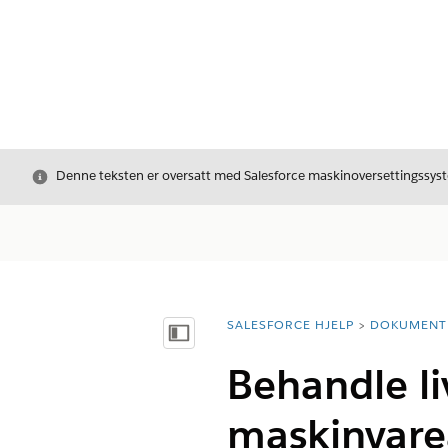
Avslutt
Denne teksten er oversatt med Salesforce maskinoversettingssyste
SALESFORCE HJELP
DOKUMENT
Du er her:
Vis innholdsfortegnelse
Behandle li
maskinvare