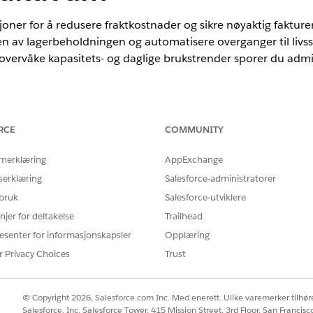
joner for å redusere fraktkostnader og sikre nøyaktig faktur
sen av lagerbeholdningen og automatisere overganger til livs
 overvåke kapasitets- og daglige brukstrender sporer du adm
RCE
COMMUNITY
nce
mance
og
Unlimited
Edition med Agentforce IT Service.
rnerklæring
AppExchange
serklæring
Salesforce-administratorer
 bruk
Salesforce-utviklere
r effektivt og optimaliser utnyttelsen av lagerbeholdningen med ki
ideelle innfrielsesbanen for godkjente forespørsler. Denne prosesse
njer for deltakelse
Trailhead
esenter for informasjonskapsler
Opplæring
r Privacy Choices
Trust
© Copyright 2026, Salesforce.com Inc. Med enerett. Ulike varemerker tilhøre
Å LØSE PROBLEMET DITT?
Salesforce, Inc. Salesforce Tower, 415 Mission Street, 3rd Floor, San Francis