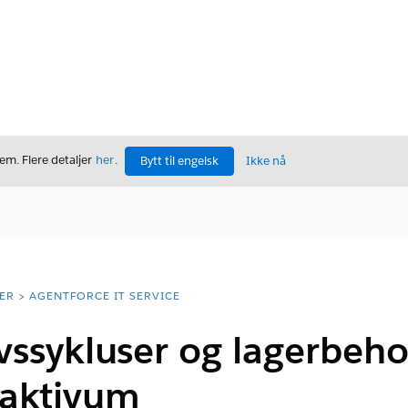
m. Flere detaljer
her
.
Bytt til engelsk
Ikke nå
ER
AGENTFORCE IT SERVICE
vssykluser og lagerbeho
aktivum