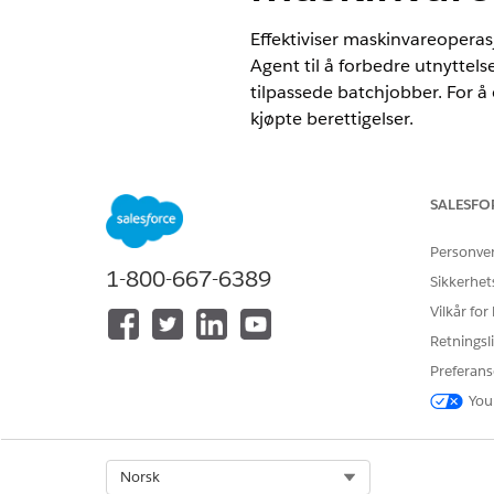
Effektiviser maskinvareoperas
Agent til å forbedre utnyttel
tilpassede batchjobber. For å
kjøpte berettigelser.
NØDVENDIGE UTGAVER
SALESFO
Tilgjengelig i Lightning Experie
Tilgjengelig i
Enterprise
,
Perfor
Personve
1-800-667-6389
Sikkerhet
Kildeagent
Vilkår for
Innfri maskinvareforespørsle
identifiserer automatisk den 
Retningsli
ressurstildelingen.
Preferans
You
HJALP DENNE ARTIKKELEN MED 
Select Org
Norsk