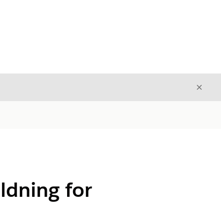
Avslut
Avslutt
ldning for