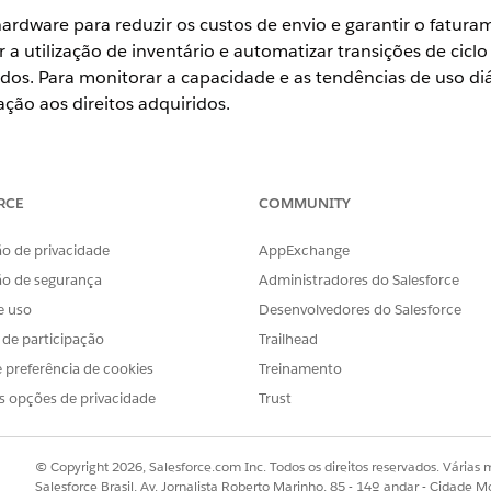
ardware para reduzir os custos de envio e garantir o fatura
a utilização de inventário e automatizar transições de cicl
ados. Para monitorar a capacidade e as tendências de uso di
ção aos direitos adquiridos.
ience
RCE
COMMUNITY
se
,
Performance
e
Unlimited
com o Serviço de TI Agentforce.
o de privacidade
AppExchange
ão de segurança
Administradores do Salesforce
rdware com eficiência e otimize a utilização de estoque com o Agen
e uso
Desenvolvedores do Salesforce
o caminho de cumprimento ideal para solicitações aprovadas. Esse
s de participação
Trailhead
os.
 preferência de cookies
Treinamento
s opções de privacidade
Trust
OBLEMA?
© Copyright 2026, Salesforce.com Inc. Todos os direitos reservados. Várias m
r!
Salesforce Brasil, Av. Jornalista Roberto Marinho, 85 - 14º andar - Cidade M