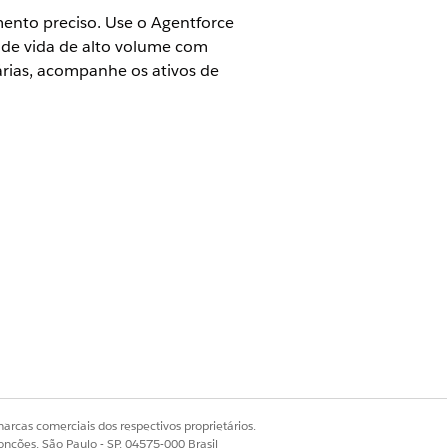
mento preciso. Use o Agentforce
o de vida de alto volume com
árias, acompanhe os ativos de
te de origem. Esse agente de IA
 processo reduz os custos de envio e
arcas comerciais dos respectivos proprietários.
Sim
Não
onções, São Paulo - SP, 04575-000 Brasil