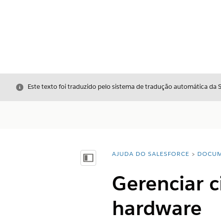
Fechar
Este texto foi traduzido pelo sistema de tradução automática da 
AJUDA DO SALESFORCE
DOCUM
Você está aqui:
Mostrar índice
Gerenciar c
hardware