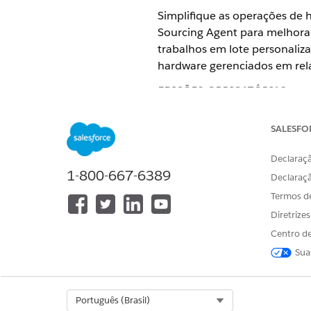
Simplifique as operações de h
Sourcing Agent para melhorar 
trabalhos em lote personaliz
hardware gerenciados em rela
EDIÇÕES OBRIGATÓRIAS
Disponível em: Lightning Exper
SALESFO
Disponível em: Edições
Enterpri
Declaraçã
1-800-667-6389
Agente de origem
Declaraç
Atenda às solicitações de ha
Termos d
identifica de modo autônomo 
Diretrize
melhora a alocação de recurs
Centro de
Sua
ESTE ARTIGO RESOLVEU SEU PR
Select Org
Português (Brasil)
Diga-nos para podermos melhora