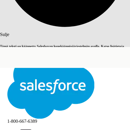
Haku
Sulje
Tämä teksti on käännetty Salesforcen konekäännösjärjestelmän avulla. Katso lisätietoja
Vaihda englantiin
Ei nyt
täältä
.
Sulje
Sulje
1-800-667-6389