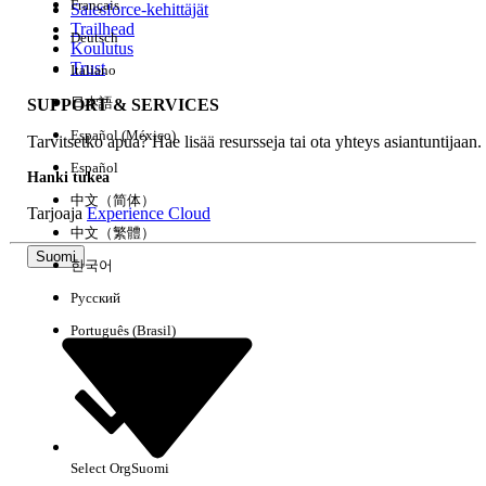
Français
Salesforce-kehittäjät
Trailhead
Deutsch
Kokemus
Koulutus
Trust
Italiano
日本語
SUPPORT & SERVICES
Español (México)
Tarvitsetko apua? Hae lisää resursseja tai ota yhteys asiantuntijaan.
Tyhjennä kaikki
Valmis
Español
Hanki tukea
中文（简体）
Tarjoaja
Experience Cloud
中文（繁體）
Suomi
한국어
Русский
Português (Brasil)
Select Org
Suomi
Ei tuloksia