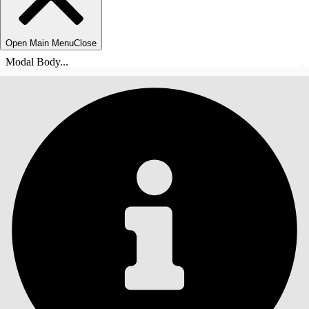
Open Main Menu
Close
Modal Body...
SISÄLLYSLUETTELO
Haku
Näytä sisällysluettelo
Sisällysluettelo