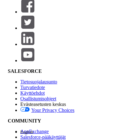
Suodattimet (0)
VALITSE SUODATTIMET
Lisää
Tuotealue
Ominaisuuden vaikutus
SALESFORCE
Tietosuojalausunto
Turvatiedote
Käyttöehdot
Osallistumisohjeet
Evästeasetusten keskus
Your Privacy Choices
Edition
COMMUNITY
AppExchange
English
Salesforce-pääkäyttäjät