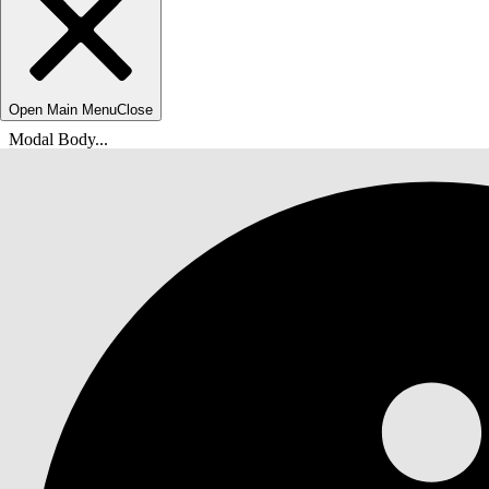
Open Main Menu
Close
Modal Body...
Ti trovi qui:
Guida di Salesforce
Documenti
Servizio IT Agentforce