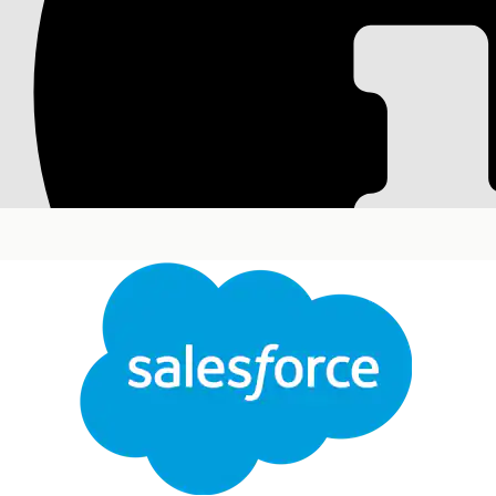
Suggerimenti introd
Gestire l'inventario interno degli asset IT, inclusi 
orchestrare l'intero ciclo di vita dell'hardware co
risparmiare tempo.
Versioni (Edition) richieste
Disponibile nelle versioni: Lightning Experience
Disponibile in:
Enterprise
Edition,
Performance
Ed
Standardizzare i processi e utilizzare l'automazione
Inventario asset
: Tenere traccia dei dispositivi att
Ciclo di vita
: Gestire le transizioni dalla richiesta in
Asset 360
: Gestire un itinerario di controllo crono
Analytics
: Monitorare le tendenze di capacità e ut
Integrazioni
: Sincronizzare gli asset gestiti con i
Suggerimenti introduttivi su Gestione asset hardw