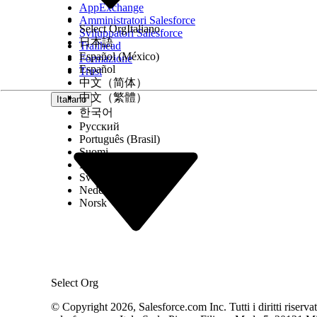
AppExchange
Tenere traccia dei dispositivi restituiti dai dipende
Amministratori Salesforce
standardizzati supportano l'offboarding dei dipen
Select Org
Italiano
Sviluppatori Salesforce
Cicli di vita e sincronizzazione degli asset hardwar
日本語
Trailhead
Di seguito viene descritto come monitorare i cicli d
Español (México)
Formazione
Gestione delle eliminazioni di asset hardware
Español
Trust
Informazioni su come smaltire l'hardware IT in mod
中文（简体）
e itinerari di controllo.
Argomenti avanzati
中文（繁體）
Italiano
Monitorare e proteggere gli asset IT interni, ad es
한국어
in entrata dai magazzini attivi con l'agente di orig
Русский
dispositivi con pochi clic. Per mantenere un record 
Português (Brasil)
giornaliere.
Suomi
Dansk
Svenska
Nederlands
QUESTO ARTICOLO HA RISOLTO IL PROBLEMA?
Norsk
Facci sapere, così possiamo migliorare!
Select Org
© Copyright 2026, Salesforce.com Inc. Tutti i diritti riservati.