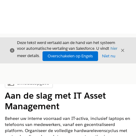
Deze tekst werd vertaald aan de hand van het systeem
voor automatische vertaling van Salesforce. U vindt
hier
Sluiten
Sluite
Sluiten
meer details.
Overschakelen op Engels
Niet nu
Inhoudsopgave
Inhoudsopgave weergeven
Aan de slag met IT Asset
Management
Beheer uw interne voorraad van IT-activa, inclusief laptops en
telefoons van medewerkers, vanaf een gecentraliseerd
platform. Organiseer de volledige hardwarelevenscyclus met