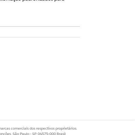
ivo.
configuração (CMDB).
nto de ativo de hardware de TI introduz
 vida. Esse modelo opera
arcas comerciais dos respectivos proprietários.
onções, São Paulo - SP, 04575-000 Brasil