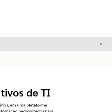
Fecha
Fechar
ivos de TI
onários, em uma plataforma
 automação padronizados para