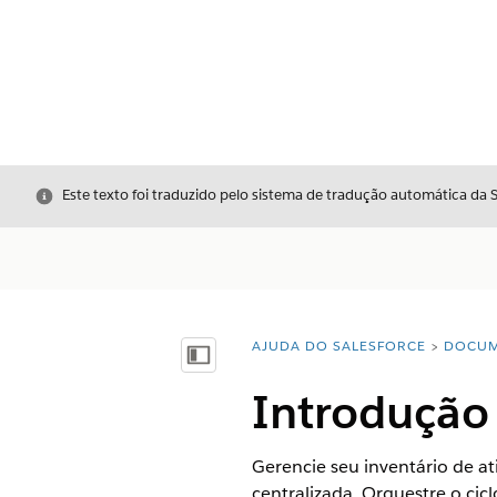
Fechar
Este texto foi traduzido pelo sistema de tradução automática da 
AJUDA DO SALESFORCE
DOCUM
Você está aqui:
Mostrar índice
Introdução
Gerencie seu inventário de at
centralizada. Orquestre o ci