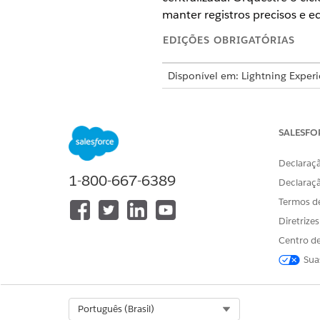
manter registros precisos e 
EDIÇÕES OBRIGATÓRIAS
Disponível em: Lightning Exper
Disponível em: Edições
Enterpri
Padronize seus processos e us
SALESFO
Inventário de ativos
: Rastrei
Declaraçã
Ciclo de
vida do ativo
: Gerenc
1-800-667-6389
Declaraç
Asset 360
: Mantenha uma tril
Analytics
: Monitore as tendê
Termos d
Integrações
: Sincronize seu
Diretrize
Introdução ao Gerenciamento
Centro de
Gerencie seu inventário de h
Sua
um modelo de dados primeiro 
independentemente do model
Permissões e pré-requisitos 
Select Org
Português (Brasil)