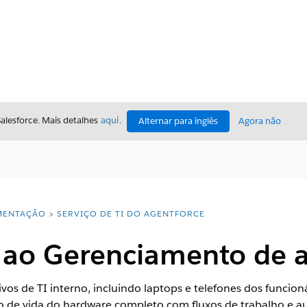
Salesforce. Mais detalhes
aqui
.
Alternar para inglês
Agora não
ENTAÇÃO
SERVIÇO DE TI DO AGENTFORCE
 ao Gerenciamento de at
ivos de TI interno, incluindo laptops e telefones dos funci
clo de vida do hardware completo com fluxos de trabalho e