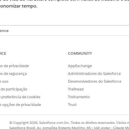
economizar tempo.
ience
se
,
Performance
e
Unlimited
com o Serviço de TI Agentforce.
e automação para gerenciar estes pilares principais:
RCE
COMMUNITY
e dispositivos atualmente em estoque ou atribuídos a usuários.
o de privacidade
AppExchange
ie as transições da solicitação inicial para a recuperação final.
ão de segurança
Administradores do Salesforce
ha de auditoria cronológica de todas as alterações de estado do at
ncias de capacidade e uso usando métricas de consumo.
e uso
Desenvolvedores do Salesforce
s ativos gerenciados com seu Banco de dados de gerenciamento de 
s de participação
Trailhead
 de ativos de hardware de TI
 preferência de cookies
Treinamento
ardware de TI interno de um aplicativo centralizado. O Gerenciame
s opções de privacidade
Trust
do ativo para simplificar processamentos, devoluções e ciclos de
o de dados do Field Service.
© Copyright 2026, Salesforce.com Inc. Todos os direitos reservados. Várias m
para gerenciamento de ativos de hardware de TI
Salesforce Brasil, Av. Jornalista Roberto Marinho, 85 - 14º andar - Cidade M