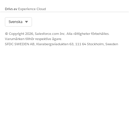
händelsedriven dubbelriktad synkronisering för att justera
Drivs av
Experience Cloud
poster med din Configuration Management Database
(CMDB).
Select Org
Svenska
Hantera IT-tjänstleverans med servicebegäranden
Uppfylla rutinbegäranden för IT-tjänster, som
© Copyright 2026, Salesforce.com Inc. Alla rättigheter förbehålles.
systemåtkomst och maskinvaruprovisionering. Övergång
Varumärken tillhör respektive ägare.
SFDC SWEDEN AB, Klarabergsviadukten 63, 111 64 Stockholm, Sweden
från standardkundcase till syftesbyggda
servicebegäranden för att förenkla arbetsflöden för
hårdvarans livscykel. Centralisera spårning av
servicebegäranden för att hjälpa administratörer hantera
lageruppdateringar, följa fysiska förflyttningar och
upprätthålla en verifieringskedja.
Källbegärd hårdvara
Källa begärda hårdvaruobjekt från lagerplatser för att
uppfylla anställdas begäranden och upprätthålla korrekta
lagerposter. Reservera tillgångar för att säkra lager och
förhindra dubbelbokning medan lagerteam väljer enheter.
Hantera ordrar för maskinvaruuppfyllande
Koordinera livscykeln för maskinvaruuppfyllande för att