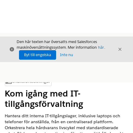
Den här texten har översatts med Salesforces
maskinöversättningssystem. Mer information
här
.
Stäng
Stäng
Stäng
Byt till engelska
Inte nu
Innehållsförteckningar
Visa innehållsförteckning
Kom igång med IT-
tillgångsförvaltning
Hantera ditt interna IT-tillgångslager, inklusive laptops och
telefoner för anställda, från en centraliserad plattform.
Orkestrera hela hårdvarans livscykel med standardiserade