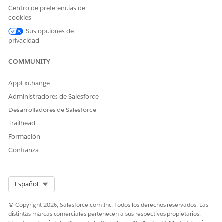
gestionar ciclos de vida de activos de TI internos y realizar
Centro de preferencias de
un seguimiento de datos financieros.
cookies
Sus opciones de
privacidad
¿RESOLVIÓ ESTE ARTÍCULO SU PROBLEMA?
COMMUNITY
¡Háganos saber cómo podemos mejorar!
AppExchange
Sí
No
Administradores de Salesforce
Desarrolladores de Salesforce
Trailhead
Formación
Confianza
Select Org
Español
© Copyright 2026, Salesforce.com Inc. Todos los derechos reservados. Las
distintas marcas comerciales pertenecen a sus respectivos propietarios.