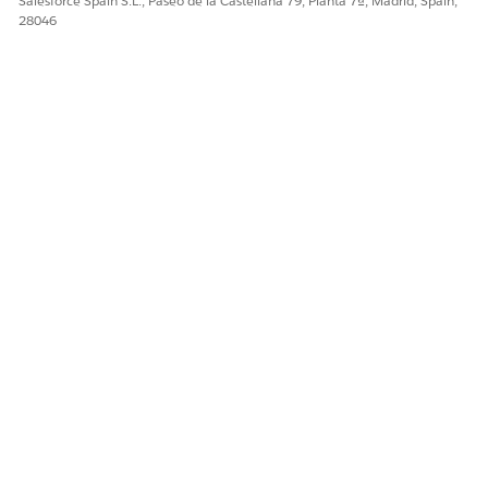
Salesforce Spain S.L., Paseo de la Castellana 79, Planta 7ª, Madrid, Spain,
28046