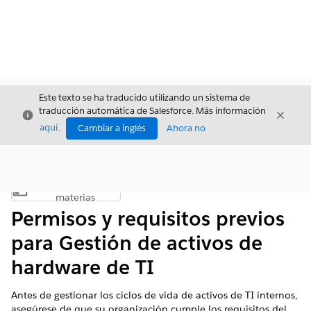
Este texto se ha traducido utilizando un sistema de
traducción automática de Salesforce. Más información
Cerrar
Cerrar
Cerrar
aquí
.
Cambiar a inglés
Ahora no
Índice de
Mostrar índice de materias
materias
Permisos y requisitos previos
para Gestión de activos de
hardware de TI
Antes de gestionar los ciclos de vida de activos de TI internos,
asegúrese de que su organización cumple los requisitos del