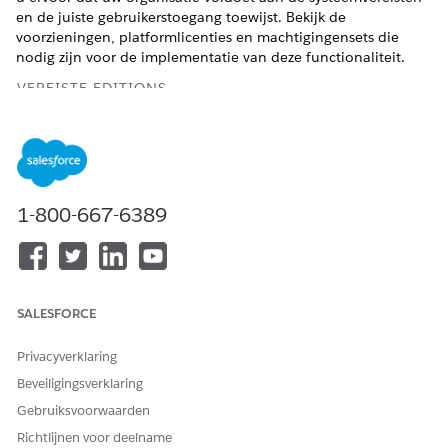
en de juiste gebruikerstoegang toewijst. Bekijk de
voorzieningen, platformlicenties en machtigingensets die
nodig zijn voor de implementatie van deze functionaliteit.
VEREISTE EDITIONS
Beschikbaar in: Lightning Experience
Beschikbaar in:
Enterprise
,
Performance
en
Unlimited
Edition met Agentforce IT Service.
1-800-667-6389
Randvoorwaarden voor IT Hardware Asset Management
Voltooi deze vereisten voordat u interne levenscyclussen
van IT-activa beheert.
IT Hardware Asset Management-machtigingen voor IT-
SALESFORCE
services
Salesforce-beheerders wijzen machtigingensets of groepen
Privacyverklaring
machtigingensets toe aan gebruikers op basis van hun
Beveiligingsverklaring
rollen in het IT-service- en activumbeheerteam. Gebruik
deze machtigingen om interne levenscyclussen van IT-
Gebruiksvoorwaarden
activa te beheren en financiële gegevens bij te houden.
Richtlijnen voor deelname