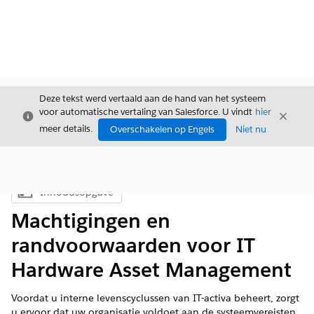
Deze tekst werd vertaald aan de hand van het systeem
voor automatische vertaling van Salesforce. U vindt
hier
Sluiten
Sluite
Sluiten
meer details.
Overschakelen op Engels
Niet nu
Inhoudsopgave
Inhoudsopgave weergeven
Machtigingen en
randvoorwaarden voor IT
Hardware Asset Management
Voordat u interne levenscyclussen van IT-activa beheert, zorgt
u ervoor dat uw organisatie voldoet aan de systeemvereisten