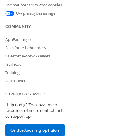
Voorkeurcentrum voor cookies
Uw privacybeslissingen
HEEFT DIT ARTIKEL UW PROBLEEM OPGELOST?
COMMUNITY
Laat ons weten wat we kunnen doen om te verbeteren!
AppExchange
Ja
Nee
Salesforce-beheerders
Salesforce-ontwikkelaars
Trailhead
Training
Vertrouwen
SUPPORT & SERVICES
Hulp nodig? Zoek naar meer
resources of neem contact met
een expert op.
Ondersteuning ophalen