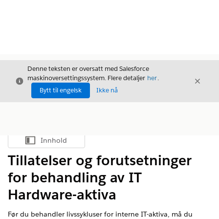
Denne teksten er oversatt med Salesforce
maskinoversettingssystem. Flere detaljer
her
.
Avslutt
Avslut
Avslutt
Bytt til engelsk
Ikke nå
Innhold
Vis innholdsfortegnelse
Tillatelser og forutsetninger
for behandling av IT
Hardware-aktiva
Før du behandler livssykluser for interne IT-aktiva, må du