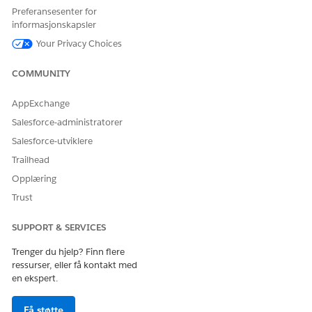
Preferansesenter for
informasjonskapsler
Your Privacy Choices
HJALP DENNE ARTIKKELEN MED Å LØSE PROBLEMET DITT?
COMMUNITY
La oss få vite det slik at vi kan forbedre!
AppExchange
Ja
Nei
Salesforce-administratorer
Salesforce-utviklere
Trailhead
Opplæring
Trust
SUPPORT & SERVICES
Trenger du hjelp? Finn flere
ressurser, eller få kontakt med
en ekspert.
Få støtte