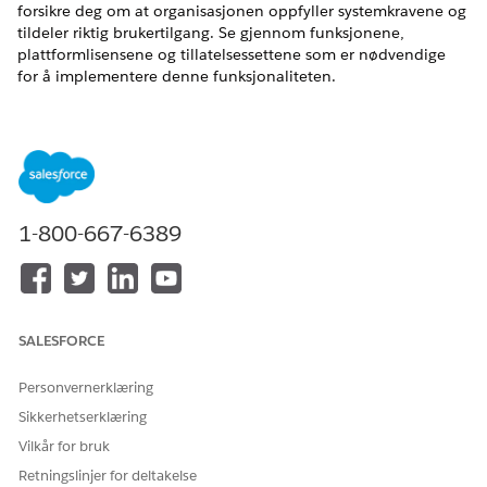
forsikre deg om at organisasjonen oppfyller systemkravene og
tildeler riktig brukertilgang. Se gjennom funksjonene,
plattformlisensene og tillatelsessettene som er nødvendige
for å implementere denne funksjonaliteten.
NØDVENDIGE UTGAVER
Tilgjengelig i Lightning Experience
Tilgjengelig i
Enterprise
,
Performance
og
Unlimited
Edition
med Agentforce IT Service.
1-800-667-6389
Forhåndskrav til behandling av IT Hardware-aktiva
Utfør disse kravene før du behandler livssykluser for
interne IT-aktiva.
SALESFORCE
Tillatelser for behandling av IT Hardware-aktiva for IT-
tjenester
Personvernerklæring
Salesforce-administratorer tildeler tillatelsessett eller
tillatelsessettgrupper til brukere basert på deres roller i IT-
Sikkerhetserklæring
tjeneste- og aktivumbehandlingsteamet. Bruk disse
Vilkår for bruk
tillatelsene til å behandle livssykluser for interne IT-aktiva
Retningslinjer for deltakelse
og spore økonomiske data.