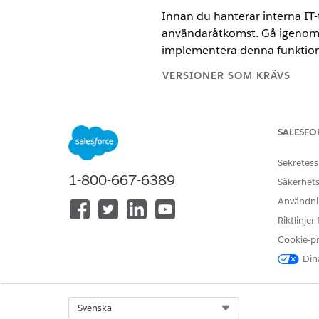
Innan du hanterar interna IT-ti
användaråtkomst. Gå igenom d
implementera denna funktiona
VERSIONER SOM KRÄVS
Tillgängliga i: Lightning Experi
SALESFO
Tillgängliga i:
Enterprise
,
Perfo
Sekretess
Förkrav för hantering av IT-m
1-800-667-6389
Uppfyll dessa krav innan du ha
Säkerhets
Användnin
Tillgångshanteringsbehörighete
Salesforce-administratörer ti
Riktlinjer
roller i IT-tjänsten och tillg
Cookie-p
ekonomiska data.
Dina
Select Org
Svenska
LÖSTE DENNA ARTIKEL DITT PR