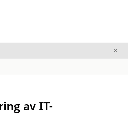
Stäng
Stäng
ing av IT-