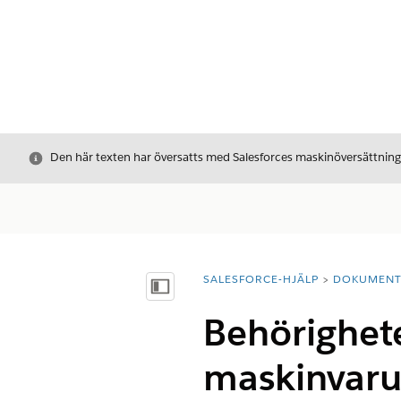
Stäng
Den här texten har översatts med Salesforces maskinöversättnin
SALESFORCE-HJÄLP
DOKUMEN
Du är här:
Visa innehållsförteckning
Behörighete
maskinvaru