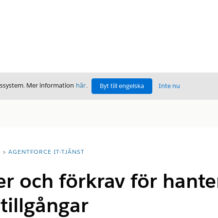
gssystem. Mer information
här
.
Byt till engelska
Inte nu
T
AGENTFORCE IT-TJÄNST
r och förkrav för hanter
tillgångar