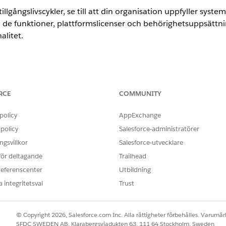
llgångslivscykler, se till att din organisation uppfyller syste
e funktioner, plattformslicenser och behörighetsuppsättni
litet.
ence
RCE
COMMUNITY
rmance
och
Unlimited
Editions med Agentforce IT Service.
policy
AppExchange
askinvaratillgångar
nterar interna IT-tillgångslivscykler.
policy
Salesforce-administratörer
gsvillkor
Salesforce-utvecklare
r för IT-hårdvara för IT-tjänster
lldelar behörighetsuppsättningar eller behörighetsuppsättningsgrup
 för deltagande
Trailhead
ångshanteringsteamet. Använd dessa behörigheter för att hantera inter
referenscenter
Utbildning
 integritetsval
Trust
© Copyright 2026, Salesforce.com Inc. Alla rättigheter förbehålles. Varumärk
OBLEM?
SFDC SWEDEN AB, Klarabergsviadukten 63, 111 64 Stockholm, Sweden