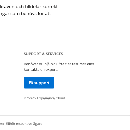
mkraven och tilldelar korrekt
ngar som behövs för att
SUPPORT & SERVICES
Behöver du hjälp? Hitta fler resurser eller
kontakta en expert.
Få support
per till användare baserat på deras
na IT-tillgångslivscykler och följa
Drivs av
Experience Cloud
en tillhör respektive ägare.