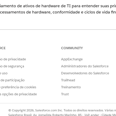
iamento de ativos de hardware de TI para entender suas prin
ocessamentos de hardware, conformidade e ciclos de vida fin
ience
se
,
Performance
e
Unlimited
com o Serviço de TI Agentforce.
RCE
COMMUNITY
PRINCIPAIS TAREFAS E RES
o de privacidade
AppExchange
Responsável pelo ciclo de vi
ão de segurança
Administradores do Salesforce
pela governança do hardware
e uso
Desenvolvedores do Salesforce
de vida em massa, executa an
descarte e gerencia Certifica
s de participação
Trailhead
 preferência de cookies
Treinamento
Lida com logística de estoque
ativos das prateleiras para 
s opções de privacidade
Trust
recebidas e garante quantida
Revisa solicitações de servi
© Copyright 2026, Salesforce.com Inc. Todos os direitos reservados. Várias m
caminho de origem, como est
Salesforce Brasil, Av. Jornalista Roberto Marinho, 85 - 14º andar - Cidade M
aquisição, e supervisiona a 