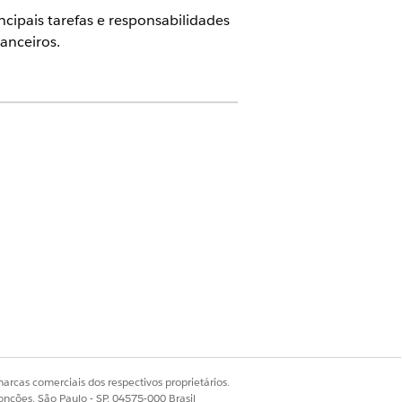
cipais tarefas e responsabilidades
anceiros.
PONSABILIDADES
da financeiro, pela conformidade e
. Essa persona executa ações de ciclo
álise de TCO, inicia pedidos de
dos de descarte.
, audita contagens físicas, extrai
cumprimento, lida com devoluções
des de estoque precisas.
ço recebidas, determina o melhor
arcas comerciais dos respectivos proprietários.
oque local, transferência ou
onções, São Paulo - SP, 04575-000 Brasil
implantação de dispositivos para