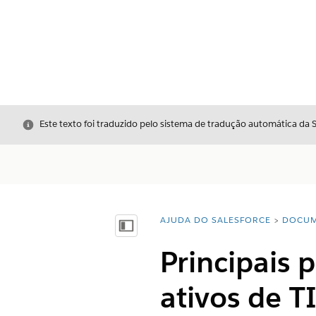
Fechar
Este texto foi traduzido pelo sistema de tradução automática da 
AJUDA DO SALESFORCE
DOCUM
Você está aqui:
Mostrar índice
Principais
ativos de T