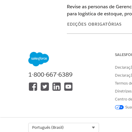
Revise as personas de Gerenc
para logística de estoque, pr
EDIÇÕES OBRIGATÓRIAS
Disponível em: Lightning Exper
Disponível em: Edições
Enterpri
SALESFO
PERSONA
Declaraçã
1-800-667-6389
Gerente de ativos de TI
Declaraç
Termos d
Diretrize
Centro de
Gerente de inventário
Sua
Processador de TI
Select Org
Português (Brasil)