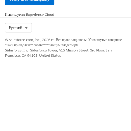
конечного пользователя,
использующего диалоговый
искусственный интеллект
Используется
Experience Cloud
Employee Portal или
Agentforce для запроса
нового оборудования,
Select Org
Русский
сообщения об утерянных
устройствах или запуска
© salesforce.com, inc., 2026 гг. Все права защищены. Упомянутые товарные
обновления.
знаки принадлежат соответствующим владельцам.
Salesforce, Inc. Salesforce Tower, 415 Mission Street, 3rd Floor, San
Francisco, CA 94105, United States
ЭТА СТАТЬЯ РЕШИЛА ВАШУ ПРОБЛЕМУ?
Оставьте свой отзыв, чтобы мы могли стать лучше!
Да
Нет