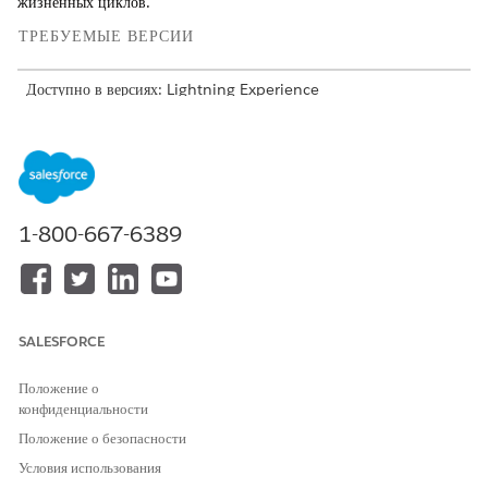
жизненных циклов.
ТРЕБУЕМЫЕ ВЕРСИИ
Доступно в версиях: Lightning Experience
Доступно в версиях:
Enterprise
,
Performance
и
Unlimited
Edition с Agentforce IT Service.
ПОЛЬЗОВАТЕЛЬ
КЛЮЧЕВЫЕ ЗАДАЧИ И
ОБЯЗАННОСТИ
1-800-667-6389
Менеджер ИТ-активов
Отвечает за финансовый
жизненный цикл, соответствие
и управление аппаратным
обеспечением. Эта персона
выполняет пакетные действия
SALESFORCE
жизненного цикла, выполняет
аналитику TCO, инициирует
Положение о
заказы утилизации и управляет
конфиденциальности
сертификатами утилизации.
Положение о безопасности
Менеджер запаса
Обрабатывает логистику
Условия использования
складских помещений,