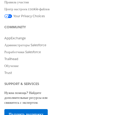
проверяет физическое
Правила участия
количество, извлекает активы с
Центр настроек cookie-файлов
полок для выполнения,
обрабатывает входящие
Your Privacy Choices
возвраты и обеспечивает
точное количество запасов.
COMMUNITY
IT Fulfiller
Проверяет входящие запросы
на обслуживание, определяет
AppExchange
лучший путь поиска,
Администраторы Salesforce
например, локальные запасы,
перемещение или закупки, и
Разработчики Salesforce
контролирует развертывание
Trailhead
устройств для сотрудников.
Обучение
Администратор CMDB
Управление базой данных
Trust
управления конфигурациями,
настройка правил
обнаружения, типов CI и
SUPPORT & SERVICES
определение правил
соотнесения полей и
Нужна помощь? Найдите
источника истины для
дополнительные ресурсы или
синхронизации Asset-CI.
свяжитесь с экспертом.
Сотрудник (запрос)
Выступает в качестве
Получить поддержку