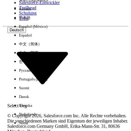
Select Org
Deutsch
Salesforce-Entwickler
Trailhead
Italiano
Erfahrung
Schulung
日本語
Trust
Español (México)
Deutsch
Español
Alle löschen
Fertig
中文（简体）
中文（繁體）
한국어
Русский
Português (Brasil)
Suomi
Dansk
Select Org
Svenska
Nederlands
© Copyright 2026, Salesforce.com Inc. Alle Rechte vorbehalten.
Die verschiedenen Marken sind Eigentum der jeweiligen Inhaber.
Norsk
Salesforce.com Germany GmbH, Erika-Mann-Str. 31, 80636
Keine Ergebnisse