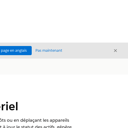
Ferme
a page en anglais
Pas maintenant
Fermer
riel
ts ou en déplaçant les appareils
à jour le statut des actifs, génère