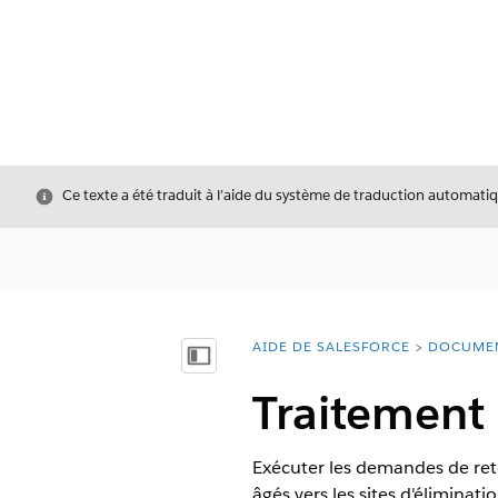
Fermer
Ce texte a été traduit à l’aide du système de traduction automatiq
AIDE DE SALESFORCE
DOCUME
Vous êtes ici :
Afficher la table des matières
Traitement 
Exécuter les demandes de ret
âgés vers les sites d'éliminat