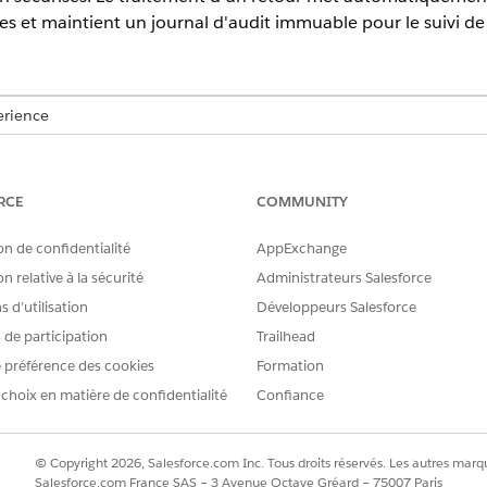
es et maintient un journal d'audit immuable pour le suivi de
erience
prise
,
Performance
et
Unlimited
avec Agentforce IT Service.
RCE
COMMUNITY
AUTORISATIONS UTILISATEUR REQUISES
etour :
Ensemble d'autorisations Gest
on de confidentialité
AppExchange
d'ensemble d'autorisations Ges
n relative à la sécurité
Administrateurs Salesforce
t la logistique globale pour une destination unique, tandis
 d’utilisation
Développeurs Salesforce
aque actif individuel. Si une requête inclut plusieurs appa
s de participation
Trailhead
 automatiquement des commandes séparées pour chaque desti
 préférence des cookies
Formation
 choix en matière de confidentialité
Confiance
, recherchez et sélectionnez
Gestion des actifs
matériels TI.
rvice
, puis ouvrez l'enregistrement de la demande correspondante.
ion d'
actif.
© Copyright 2026, Salesforce.com Inc. Tous droits réservés. Les autres marqu
tination
des actifs.
Salesforce.com France SAS – 3 Avenue Octave Gréard – 75007 Paris