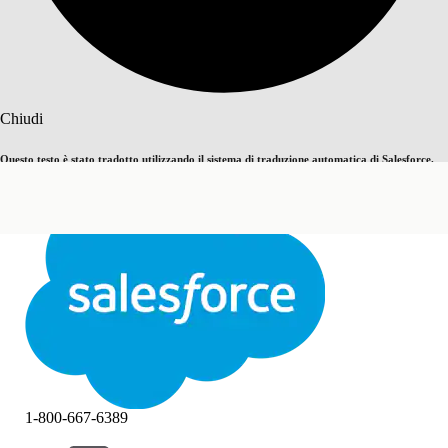
Cerca
Chiudi
Questo testo è stato tradotto utilizzando il sistema di traduzione automatica di Salesforce.
Passa all'inglese
Non ora
Ulteriori dettagli sono disponibili
qui
.
Chiudi
Chiudi
1-800-667-6389