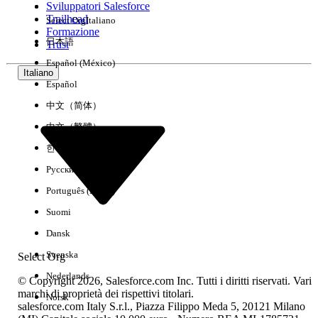
Sviluppatori Salesforce
Trailhead
Select Org
Italiano
Esperienza
Formazione
日本語
Trust
Español (México)
Italiano
Español
Cancella tutto
Chiudi
中文（简体）
中文（繁體）
한국어
Русский
Português (Brasil)
Suomi
Dansk
Svenska
Select Org
Nederlands
© Copyright 2026, Salesforce.com Inc. Tutti i diritti riservati. Vari
marchi di proprietà dei rispettivi titolari.
Norsk
salesforce.com Italy S.r.l., Piazza Filippo Meda 5, 20121 Milano
Nessun risultato