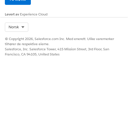
Aktivumstatusen endres til
Tilbakekalt
, lagerbeholdningen
økes ved bestemmelsesstedet, og
tjenesteforespørselen
Levert av
Experience Cloud
avsluttes offisielt.
Select Org
Norsk
SE OGSÅ:
Innfri maskinvareforespørsler
© Copyright 2026, Salesforce.com Inc. Med enerett. Ulike varemerker
tilhører de respektive eierne.
Behandle en retur av et maskinvareaktivum
Salesforce, Inc. Salesforce Tower, 415 Mission Street, 3rd Floor, San
Francisco, CA 94105, United States
HJALP DENNE ARTIKKELEN MED Å LØSE PROBLEMET DITT?
La oss få vite det slik at vi kan forbedre!
Ja
Nei