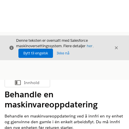
Denne teksten er oversatt med Salesforce
maskinoversettingssystem. Flere detaljer
her
.
Avslutt
Avslut
Avslutt
Bytt til engelsk
Ikke nå
Innhold
Vis innholdsfortegnelse
Behandle en
maskinvareoppdatering
Behandle en maskinvareoppdatering ved å innfri en ny enhet
og gjenvinne den gamle i én enkelt arbeidsflyt. Du må innfri
den nye enheten før returen starter.