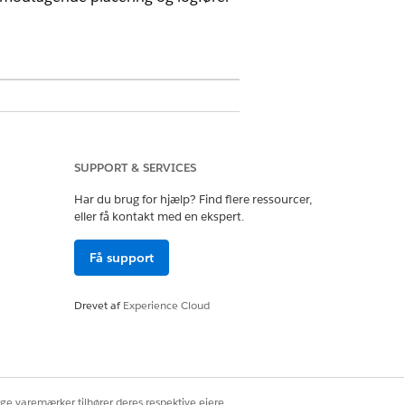
SUPPORT & SERVICES
Har du brug for hjælp? Find flere ressourcer,
vstyring
eller få kontakt med en ekspert.
Få support
Drevet af
Experience Cloud
e højde for alle aktiver.
ige varemærker tilhører deres respektive ejere.