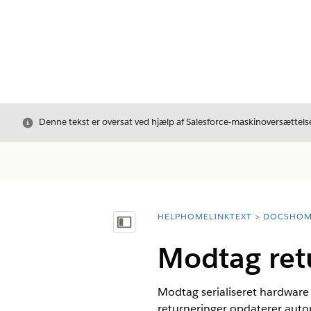
Luk
Denne tekst er oversat ved hjælp af Salesforce-maskinoversættelse
HELPHOMELINKTEXT
DOCSHOM
breadcrumbDescription
Vis indholdsfortegnelse
Modtag ret
Modtag serialiseret hardware 
returneringer opdaterer autom