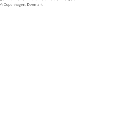
604 Copenhagen, Denmark
ingen.
den fysiske tilstand for hvert aktiv for
af en hardwarebortskaffelsesbestilling.
Ja
Nej