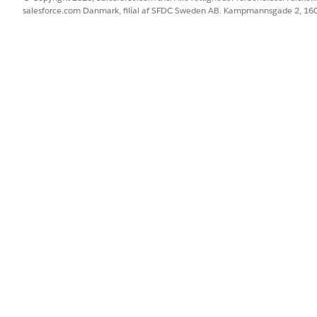
salesforce.com Danmark, filial af SFDC Sweden AB. Kampmannsgade 2, 1
 den tilknyttede produktelement øges ved destinationslagerplacer
tion i bogen
Aktivaktivitet
for at give et tydeligt revisionsspor.
idlertidigt i tilstanden
On Hold
.
ver forbliver isolerede fra aktivt lager, mens de er på hold. Evaluer 
ivscyklusovergang, f.eks. renovering, gentildeling eller initiering 
BLEM?
 os!