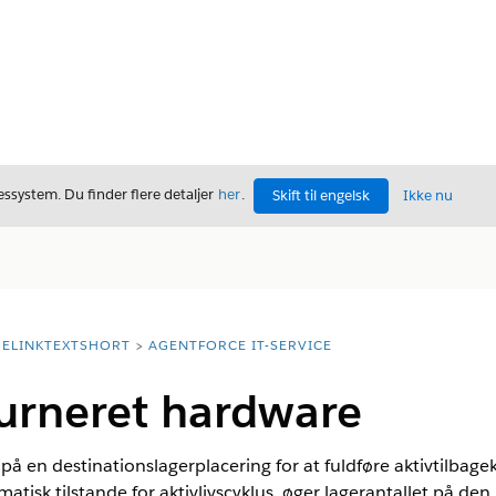
ssystem. Du finder flere detaljer
her
.
Skift til engelsk
Ikke nu
ELINKTEXTSHORT
AGENTFORCE IT-SERVICE
urneret hardware
på en destinationslagerplacering for at fuldføre aktivtilbag
atisk tilstande for aktivlivscyklus, øger lagerantallet på d