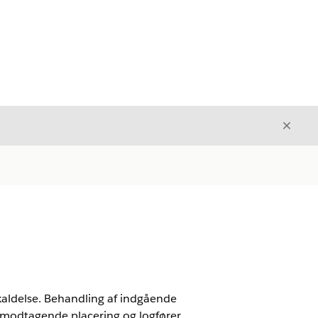
Luk
Luk
ekaldelse. Behandling af indgående
en modtagende placering og logfører