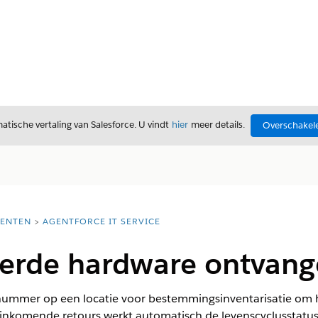
tische vertaling van Salesforce. U vindt
hier
meer details.
Overschakele
ENTEN
AGENTFORCE IT SERVICE
erde hardware ontvan
ummer op een locatie voor bestemmingsinventarisatie om h
inkomende retours werkt automatisch de levenscyclusstatus 