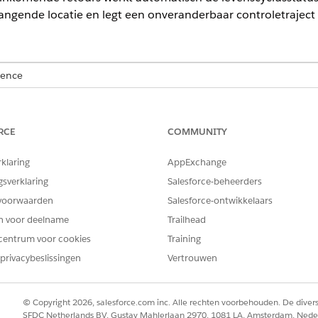
angende locatie en legt een onveranderbaar controletraject 
ience
ormance
en
Unlimited
Edition met Agentforce IT Service.
RCE
COMMUNITY
VEREISTE GEBRUIKERSMACHTIGINGEN
Voorraadbeheer voor hardwar
rklaring
AppExchange
gsverklaring
Salesforce-beheerders
Appstarter
IT Hardware Asset Management
.
voorwaarden
Salesforce-ontwikkelaars
tourordernummer.
en voor deelname
Trailhead
lateerd elk retourorderregelitem.
centrum voor cookies
Training
updatevelden zoals
Verwachte hoeveelheid
en
Ontvangen hoeveelh
privacybeslissingen
Vertrouwen
erug naar de retourorderrecord.
s de status van de retourorder in op
Gesloten
.
© Copyright 2026, salesforce.com inc. Alle rechten voorbehouden. De dive
veert updates van uw voorraad.
SFDC Netherlands BV, Gustav Mahlerlaan 2970, 1081 LA, Amsterdam, Nede