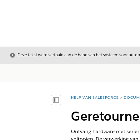
Sluiten
Deze tekst werd vertaald aan de hand van het systeem voor automa
HELP VAN SALESFORCE
DOCUM
U bent hier:
Inhoudsopgave weergeven
Geretourne
Ontvang hardware met serien
voltooien. De verwerking van 