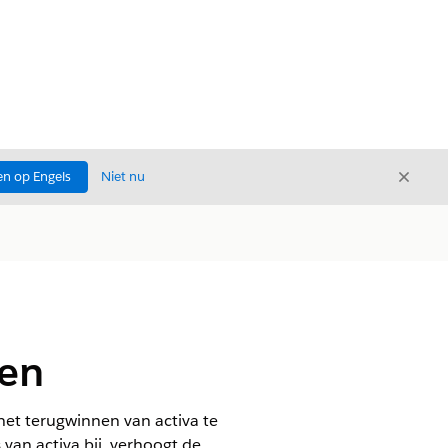
Sluite
n op Engels
Niet nu
Sluiten
gen
et terugwinnen van activa te
van activa bij, verhoogt de