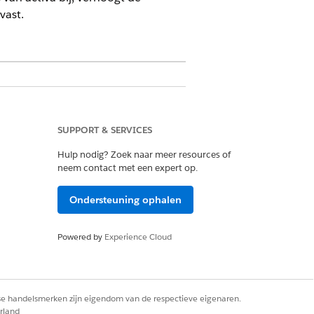
vast.
SUPPORT & SERVICES
Hulp nodig? Zoek naar meer resources of
e-activa
neem contact met een expert op.
Ondersteuning ophalen
Powered by
Experience Cloud
eid
om rekening te houden met alle
rse handelsmerken zijn eigendom van de respectieve eigenaren.
rland