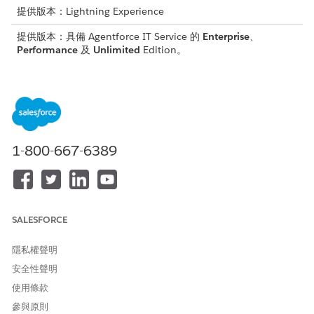
提供版本：Lightning Experience
提供版本：具備 Agentforce IT Service 的
Enterprise
、
Performance
及
Unlimited
Edition。
所需的使用者權限
若要管理退貨單:
硬體資產管理庫存管理員
進入 App Launcher,尋找並選取「
IT 硬體資產管理
」。
1-800-667-6389
選取「
退貨單
」。
選取傳入退貨單編號。
在「相關」索引標籤上,選取每個退貨單條列項目。
確認硬體和更新欄位,例如「
預期數量」
和「
收到數量」,
以考慮
所有資產。
SALESFORCE
儲存您的變更,然後返回退貨單記錄。
進入「詳細資料」索引標籤,將退貨單的狀態設定為「
已結
隱私權聲明
束
」。
安全性聲明
結束訂單會觸發庫存的更新。
使用條款
資產狀態會更新為「已召回」。
參與原則
相關聯產品項目的「
現有數量」
欄位會在目的地庫存位置增