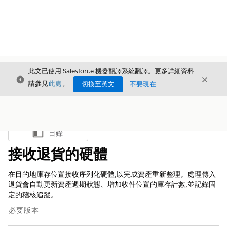
此文已使用 Salesforce 機器翻譯系統翻譯。更多詳細資料
結束
結束
結束
請參見
此處
。
切換至英文
不要現在
目錄
顯示目錄
接收退貨的硬體
在目的地庫存位置接收序列化硬體,以完成資產重新整理。處理傳入
退貨會自動更新資產週期狀態、增加收件位置的庫存計數,並記錄固
定的稽核追蹤。
必要版本