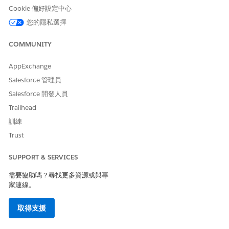
加。
Cookie 偏好設定中心
系統會在「
資產活動」
記錄中記錄交易,以提供清楚的稽核追
您的隱私選擇
蹤。
取回的資產暫時進入「
暫停」
狀態。
COMMUNITY
AppExchange
Salesforce 管理員
Salesforce 開發人員
保留資產時,已取回的資產會與有效庫存保持隔離。評估每個
備註
資產的實體狀況,以決定下一個生命週期轉換,例如重新整理、重
Trailhead
新指派或起始硬體處理訂單。
訓練
Trust
SUPPORT & SERVICES
此文章是否解決您的問題？
需要協助嗎？尋找更多資源或與專
請讓我們知道，以便我們改進！
家連線。
是
否
取得支援