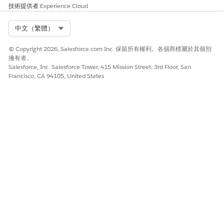
技術提供者
Experience Cloud
Select Org
中文（繁體）
© Copyright 2026, Salesforce.com Inc. 保留所有權利。各個商標屬於其個別
擁有者。
Salesforce, Inc. Salesforce Tower, 415 Mission Street, 3rd Floor, San
Francisco, CA 94105, United States