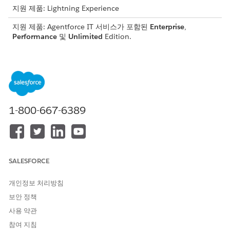
지원 제품: Lightning Experience
지원 제품: Agentforce IT 서비스가 포함된
Enterprise
,
Performance
및
Unlimited
Edition.
다음을 수행할 수 있습니다.
반품된 IT 하드웨어의 전체 종단간 여정을 추적합니다.
단일 요청에서 특정 재고소 또는 폐기 공급업체로 다양한 장치
를 라우팅합니다.
모든 상태 변경 사항에 대한 감사 추적을 유지하여 규정 준수 요
1-800-667-6389
구 사항을 충족합니다.
자산을 수령하거나 사용 중지하면 재고 수가 자동으로 업데이트
됩니다.
반품 주문 및 반품 주문 행 항목
SALESFORCE
중앙 집중식 앱에서 내부 하드웨어 재고에 대한 수명 종료 및 복
구 여정을 추적하고 관리합니다. 반품 주문을 통해 IT 부서는 수
개인정보 처리방침
신 장치를 실시간으로 확인하고, 대상 재고실에서 수량 롤업을
보안 정책
자동화하고, 자산 상태 변경 사항에 대한 정확한 감사 추적을 유
지할 수 있습니다.
사용 약관
참여 지침
장치 반품 또는 새로 고침 요청 제출