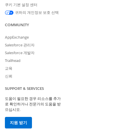
Agentforce 직원 포털을 통해 회사에서 발행한 하드웨어를 반
쿠키 기본 설정 센터
품하거나 새로 고칠 요청을 제출합니다. 이 프로세스는 장비를
귀하의 개인정보 보호 선택
올바르게 라우팅하고 재고 레코드를 업데이트합니다.
COMMUNITY
하드웨어 자산 반품 처리
장비를 재고소로 라우팅하거나 오래된 장치를 안전한 폐기 현장
AppExchange
으로 이동하여 하드웨어 반품 요청을 처리합니다. 반품을 처리
하면 자산 상태가 자동으로 업데이트되고, 물류 레코드가 생성
Salesforce 관리자
되며, 규정 준수 추적을 위해 변경할 수 없는 감사 내역을 유지
Salesforce 개발자
합니다.
Trailhead
반품된 하드웨어 수신
교육
대상 재고 위치에서 일련번호가 지정된 하드웨어를 수령하여 자
신뢰
산 복구를 완료합니다. 수신 반품을 처리하면 자산 수명 주기 상
태가 자동으로 업데이트되고 수신 위치의 재고 수가 증분되고
SUPPORT & SERVICES
변경 불가능 감사 추적이 기록됩니다.
도움이 필요한 경우 리소스를 추가
하드웨어 새로 고침 처리
로 확인하거나 전문가의 도움을 받
단일 워크플로에서 새 장치를 처리하고 기존 장치를 복구하여
으십시오.
하드웨어를 새로 고칩니다. 반품을 시작하기 전에 새 장치를 처
리해야 합니다.
지원 받기