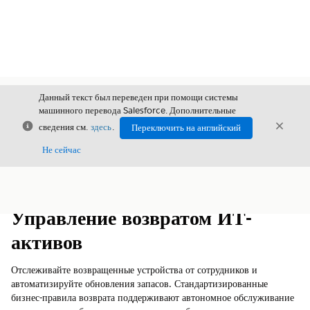
Данный текст был переведен при помощи системы
машинного перевода Salesforce. Дополнительные
Закрыть
Закры
сведения см.
здесь
.
Переключить на английский
Закрыт
Не сейчас
Содержание
Показать содержание
Управление возвратом ИТ-
активов
Отслеживайте возвращенные устройства от сотрудников и
автоматизируйте обновления запасов. Стандартизированные
бизнес-правила возврата поддерживают автономное обслуживание