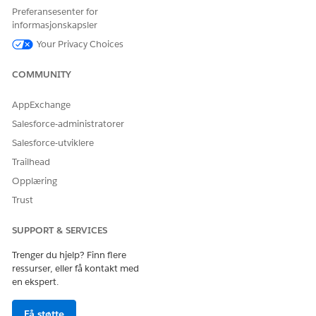
Preferansesenter for
Åpne
Unified Service Catalog
fra Agentforce-
informasjonskapsler
ansattportalen.
Your Privacy Choices
Velg
Ny maskinvareforespørsler
.
Velg typen maskinvare som skal bestilles, for eksempel
COMMUNITY
Bestill ny bærbar
.
Oppgi forsendelsesdetaljer og maskinvarespesifikasjoner.
Velg
Send
.
AppExchange
Spor innfrielsesstatusen til forespørselen i sanntid på
Salesforce-administratorer
siden
Mine billetter
.
Salesforce-utviklere
Trailhead
SE OGSÅ:
Opplæring
Spore statusen til maskinvareforespørselen
Trust
Innfri maskinvareforespørsler
SUPPORT & SERVICES
Trenger du hjelp? Finn flere
HJALP DENNE ARTIKKELEN MED Å LØSE PROBLEMET DITT?
ressurser, eller få kontakt med
La oss få vite det slik at vi kan forbedre!
en ekspert.
Ja
Nei
Få støtte