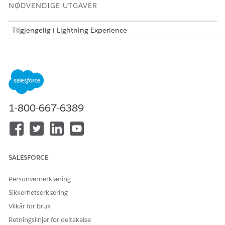
NØDVENDIGE UTGAVER
Tilgjengelig i Lightning Experience
Tilgjengelig i
Enterprise
,
Performance
og
Unlimited
Edition
med Agentforce IT Service.
Før du ber om ny maskinvare, må du forsikre deg om at
organisasjonen oppfyller disse kravene:
Slå på Hardware Asset Management og Agentforce Studio.
1-800-667-6389
Klargjør og tildel lisensen AI Features For Employee Portal
Add On til kontoen din.
NØDVENDIG BRUKERTILLATELSE
SALESFORCE
For å få tilgang til portalen
Tillatelsessettet
ITAM for
og sende forespørsler
Community-brukere
,
Personvernerklæring
tillatelsessettet
ITAM UEL
,
tillatelsessettet
Agentforce-
Sikkerhetserklæring
ansattportalbruker
,
Vilkår for bruk
brukertillatelsen
Bruk AI i
ansattportal
Retningslinjer for deltakelse