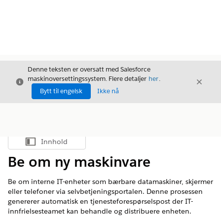
Denne teksten er oversatt med Salesforce
maskinoversettingssystem. Flere detaljer
her
.
Avslutt
Avslut
Avslutt
Bytt til engelsk
Ikke nå
Innhold
Vis innholdsfortegnelse
Be om ny maskinvare
Be om interne IT-enheter som bærbare datamaskiner, skjermer
eller telefoner via selvbetjeningsportalen. Denne prosessen
genererer automatisk en tjenesteforespørselspost der IT-
innfrielsesteamet kan behandle og distribuere enheten.