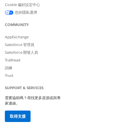
選取「
提交
」。
Cookie 偏好設定中心
在「
我的票證」
頁面上追蹤您要求的即時履行狀態。
您的隱私選擇
另請參照：
COMMUNITY
追蹤硬體要求的狀態
AppExchange
履行硬體要求
Salesforce 管理員
Salesforce 開發人員
Trailhead
此文章是否解決您的問題？
訓練
請讓我們知道，以便我們改進！
Trust
是
否
SUPPORT & SERVICES
需要協助嗎？尋找更多資源或與專
家連線。
取得支援