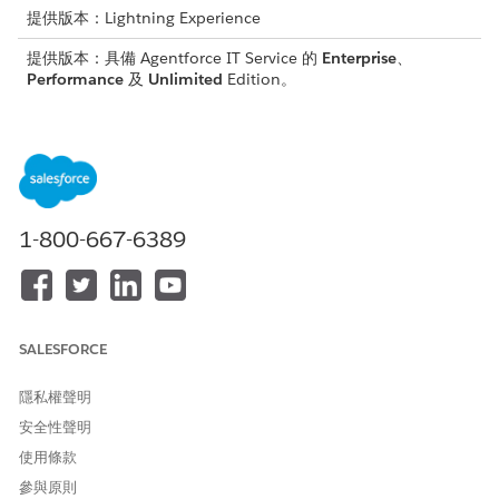
提供版本：Lightning Experience
提供版本：具備 Agentforce IT Service 的
Enterprise
、
Performance
及
Unlimited
Edition。
在您要求新硬體前,請確定您的組織符合下列需求:
開啟「硬體資產管理」和 Agentforce Studio。
佈建「員工入口網頁的 AI 功能」附加元件授權並指派給您的帳
戶。
1-800-667-6389
所需的使用者權限
存取入口網頁並提出要求
ITAM for Community Users
權限集、
ITAM UEL
權限集、
Agentforce 員工入口網頁使用
SALESFORCE
者
權限集、
在員工入口網頁中
使用 AI
使用者權限
隱私權聲明
從 Agentforce 員工入口網頁開啟「
統一服務目錄
」。
安全性聲明
選取「
新硬體要求
」。
使用條款
選取要訂購的硬體類型,例如「
要求新筆記型電腦
」。
參與原則
輸入寄送詳細資料與硬體規格。