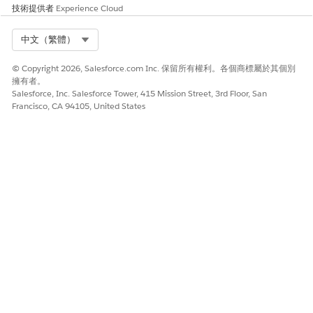
技術提供者
Experience Cloud
Select Org
中文（繁體）
© Copyright 2026, Salesforce.com Inc. 保留所有權利。各個商標屬於其個別
擁有者。
Salesforce, Inc. Salesforce Tower, 415 Mission Street, 3rd Floor, San
Francisco, CA 94105, United States