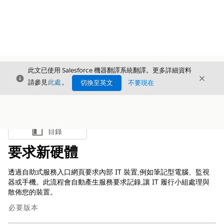
此文已使用 Salesforce 機器翻譯系統翻譯。更多詳細資料
結束
結束
結束
請參見
此處
。
切換至英文
不要現在
目錄
顯示目錄
要求新硬體
透過自助式服務入口網頁要求內部 IT 裝置,例如筆記型電腦、監視
器或手機。此流程會自動產生服務要求記錄,讓 IT 履行小組處理與
散佈您的裝置。
必要版本