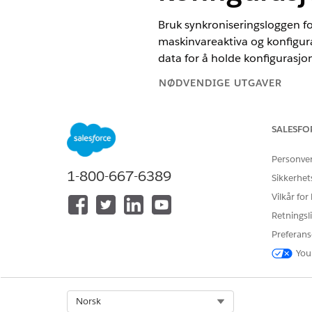
Bruk synkroniseringsloggen fo
maskinvareaktiva og konfigur
data for å holde konfigurasj
NØDVENDIGE UTGAVER
Tilgjengelig i Lightning Experie
SALESFO
Tilgjengelig i
Enterprise
,
Perfor
Personve
1-800-667-6389
Sikkerhet
Vilkår for
For å løse synkroniseringslogger
Retningsli
Preferans
For å redigere aktiva eller CIs
You
Før du begynner:
Slå på
Aktiva og CI pågående
Select Org
Norsk
Kontroller at du har tilgang t