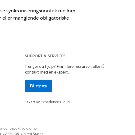
løse synkroniseringsunntak mellom
 eller manglende obligatoriske
SUPPORT & SERVICES
Trenger du hjelp? Finn flere ressurser, eller få
kontakt med en ekspert.
Få støtte
igurasjonsbehandlingslement: Lese,
Levert av
Experience Cloud
figurasjonselement: Lese, Redigere
r de respektive eierne.
co, CA 94105, United States