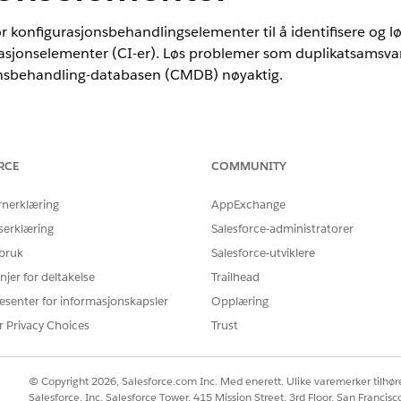
r konfigurasjonsbehandlingselementer til å identifisere og 
asjonselementer (CI-er). Løs problemer som duplikatsamsvar
onsbehandling-databasen (CMDB) nøyaktig.
nce
RCE
COMMUNITY
mance
og
Unlimited
Edition med Agentforce IT Service.
rnerklæring
AppExchange
NØDVENDIG BRUKERTILLATELSE
serklæring
Salesforce-administratorer
 bruk
Salesforce-utviklere
Synkroniseringslogg for konf
Redigere
njer for deltakelse
Trailhead
esenter for informasjonskapsler
Opplæring
Aktivum: Lese, Redigere; Kon
r Privacy Choices
Trust
 synkronisering
i organisasjonen.
© Copyright 2026, Salesforce.com Inc. Med enerett. Ulike varemerker tilhøre
il appen
CMDB and Service Graph
.
Salesforce, Inc. Salesforce Tower, 415 Mission Street, 3rd Floor, San Francis