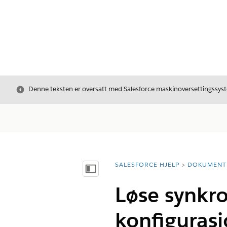
Avslutt
Denne teksten er oversatt med Salesforce maskinoversettingssyste
SALESFORCE HJELP
DOKUMENT
Du er her:
Vis innholdsfortegnelse
Løse synkro
konfiguras