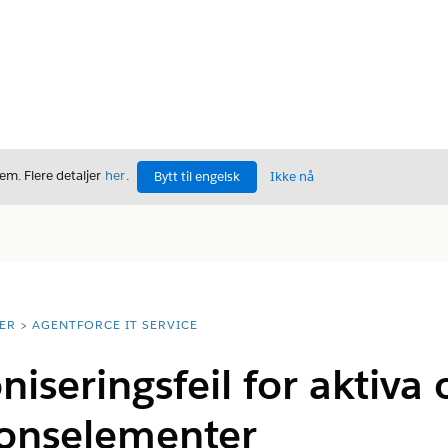
m. Flere detaljer
her
.
Bytt til engelsk
Ikke nå
ER
AGENTFORCE IT SERVICE
niseringsfeil for aktiva 
jonselementer