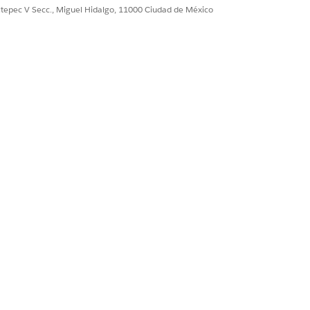
ultepec V Secc., Miguel Hidalgo, 11000 Ciudad de México
e su selección.
e
.