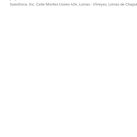
Salesforce, Inc. Calle Montes Urales 424, Lomas - Virreyes, Lomas de Chap
ión
, busque y seleccione
Gestión de activos
de hardware de TI.
nación
y haga clic en
Nuevo
.
minación
, como Reciclar o Destruir.
edor de eliminación
.
revista de
recogida, la
Dirección de eliminación
y cualquier nota.
de eliminación
ión
, busque y seleccione
Gestión de activos
de hardware de TI.
nación
.
nación.
ne
Agregar activos
.
ivos retirados, seleccione los artículos para su eliminación y confirm
ra cada activo y actualiza el estado a
Enajenación pendient