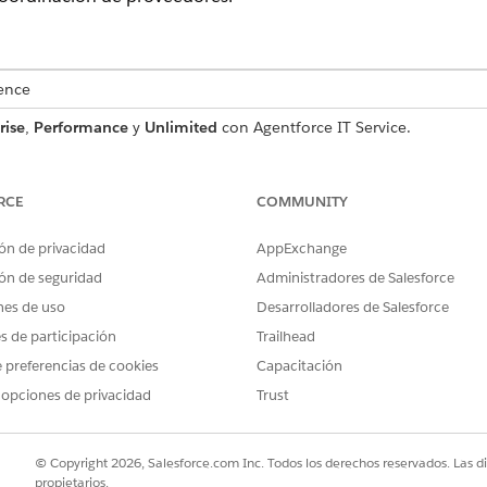
ence
rise
,
Performance
y
Unlimited
con Agentforce IT Service.
PERMISOS DE USUARIO NECESARIOS
RCE
COMMUNITY
de eliminación:
Gerente de activos de TI o Au
ón de privacidad
AppExchange
ar están en estado
Retirado
.
ón de seguridad
Administradores de Salesforce
os equipos de eliminación internos se crean como registros
Cuenta
.
nes de uso
Desarrolladores de Salesforce
os a pedidos de eliminación para mantener un seguimiento d
es de participación
Trailhead
 preferencias de cookies
Capacitación
 opciones de privacidad
Trust
activos de hardware
o de disposición
© Copyright 2026, Salesforce.com Inc. Todos los derechos reservados. Las d
ión
propietarios.