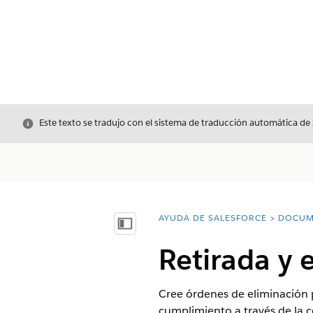
Cerrar
Este texto se tradujo con el sistema de traducción automática de
AYUDA DE SALESFORCE
DOCUM
Usted está aquí:
Mostrar índice de materias
Retirada y 
Cree órdenes de eliminación 
cumplimiento a través de la 