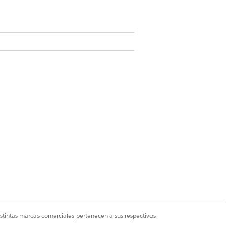
ditor de TI
e auditoría estricto.
istintas marcas comerciales pertenecen a sus respectivos