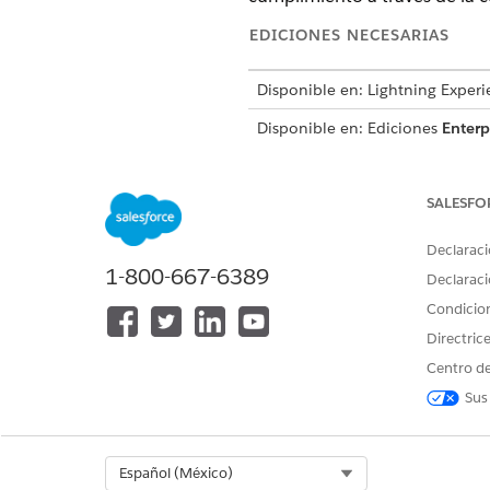
EDICIONES NECESARIAS
Disponible en: Lightning Experi
Disponible en: Ediciones
Enterp
SALESFO
Para crear y gestionar órdenes 
Declaraci
Los activos que desea elimin
1-800-667-6389
Declaraci
Los proveedores externos o l
Condicio
Agregue activos retirados apt
Directric
Centro de
CONSULTE TAMBIÉN:
Sus
Gestionar la eliminación de 
Crear y verificar un certificad
Select Org
Español (México)
Crear una orden de eliminac