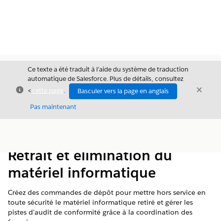
Ce texte a été traduit à l’aide du système de traduction
automatique de Salesforce. Plus de détails, consultez
Fermer
Ferme
<
cette page
.
Basculer vers la page en anglais
Fermer
Pas maintenant
Table des
Afficher la table des matières
matières
Retrait et élimination du
matériel informatique
Créez des commandes de dépôt pour mettre hors service en
toute sécurité le matériel informatique retiré et gérer les
pistes d’audit de conformité grâce à la coordination des