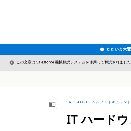
閉じる
この文章は Salesforce 機械翻訳システムを使用して翻訳されまし
SALESFORCE ヘルプ
ドキュメント
詳細情報:
目次を表示
IT ハード