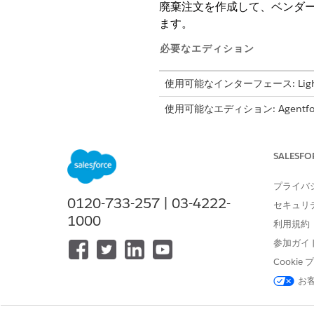
廃棄注文を作成して、ベンダー
ます。
必要なエディション
使用可能なインターフェース: Lightni
使用可能なエディション: Agentforc
SALESFO
処理注文を作成および管理する
プライバ
破棄する資産のステータスは
「
0120-733-257 | 03-4222-
セキュリ
サードパーティベンダーまたは
1000
利用規約
対象の廃止済み納入商品を処
参加ガイ
Cooki
関連項目:
お
ハードウェア資産の廃棄の管理
廃棄証明書の作成と検証