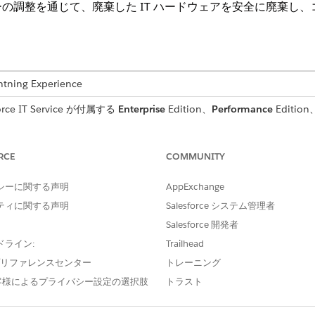
の調整を通じて、廃棄した IT ハードウェアを安全に廃棄し
ng Experience
e IT Service が付属する
Enterprise
Edition、
Performance
Editi
必要なユーザー権限
RCE
COMMUNITY
IT アセットマネージャーまたは 
シーに関する声明
AppExchange
廃止」
です。
ティに関する声明
Salesforce システム管理者
内部処理チームは、
取引先
レコードとして作成されます。
Salesforce 開発者
理注文に追加して、厳格な監査履歴を維持します。
ドライン:
Trailhead
e プリファレンスセンター
トレーニング
客様によるプライバシー設定の選択肢
トラスト