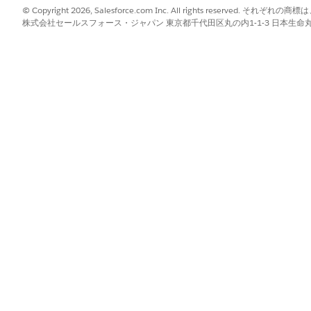
© Copyright 2026, Salesforce.com Inc. All rights reserve
株式会社セールスフォース・ジャパン 東京都千代田区丸の内1-1-3 日本生命丸の内ガ
、[
IT Hardware Asset Management
(IT ハードウェア資産管理)] を
クリックします。
truction (破棄)] などの
処理方法
を選択します。
します。
理先住所
、メモを入力します。
、[
IT Hardware Asset Management
(IT ハードウェア資産管理)] を
セットを追加
] を選択します。
入商品を検索し、廃棄する品目を選択して、選択内容を確認します。
、状況が [
処理待機中
] に更新されます。