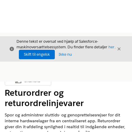
Denne tekst er oversat ved hjælp af Salesforce-
maskinoversættelsessystem. Du finder flere detaljer
her
.
Luk
Luk
Luk
Skift til engelsk
Ikke nu
Indhold
Vis indholdsfortegnelse
Returordrer og
returordrelinjevarer
Spor og administrer sluttids- og genoprettelsesrejser for dit
interne hardwarelager fra en centraliseret app. Returordrer
giver din it-afdeling synlighed i realtid til indgående enheder,