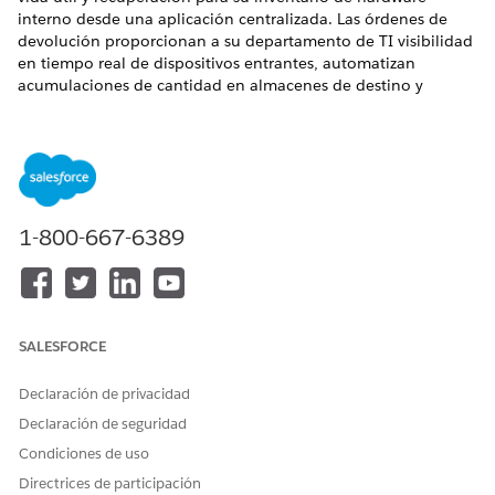
interno desde una aplicación centralizada. Las órdenes de
devolución proporcionan a su departamento de TI visibilidad
en tiempo real de dispositivos entrantes, automatizan
acumulaciones de cantidad en almacenes de destino y
mantienen un seguimiento de auditoría preciso de cambios
de estado de activos.
EDICIONES NECESARIAS
Disponible en: Lightning Experience
1-800-667-6389
Disponible en: Ediciones
Enterprise
,
Performance
y
Unlimited
con Agentforce IT Service.
Objetivo y valor comercial
SALESFORCE
El uso de órdenes de devolución y partidas de órdenes de
devolución simplifica los ciclos de vida de recuperación y
Declaración de privacidad
actualización de activos. Este enfoque estructurado
Declaración de seguridad
proporciona mayor flexibilidad operativa que las
Condiciones de uso
transferencias de productos de almacén estándar porque se
centra explícitamente en elementos de hardware devueltos
Directrices de participación