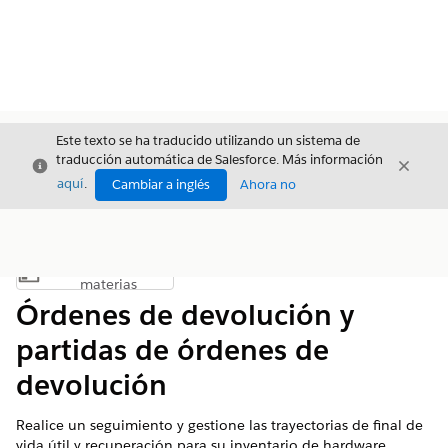
Este texto se ha traducido utilizando un sistema de
traducción automática de Salesforce. Más información
Cerrar
Cerrar
Cerrar
aquí
.
Cambiar a inglés
Ahora no
Índice de
Mostrar índice de materias
materias
Órdenes de devolución y
partidas de órdenes de
devolución
Realice un seguimiento y gestione las trayectorias de final de
vida útil y recuperación para su inventario de hardware