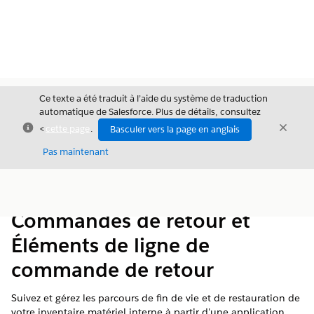
Ce texte a été traduit à l’aide du système de traduction
automatique de Salesforce. Plus de détails, consultez
Fermer
Ferme
<
cette page
.
Basculer vers la page en anglais
Fermer
Pas maintenant
Table des
Afficher la table des matières
matières
Commandes de retour et
Éléments de ligne de
commande de retour
Suivez et gérez les parcours de fin de vie et de restauration de
votre inventaire matériel interne à partir d'une application