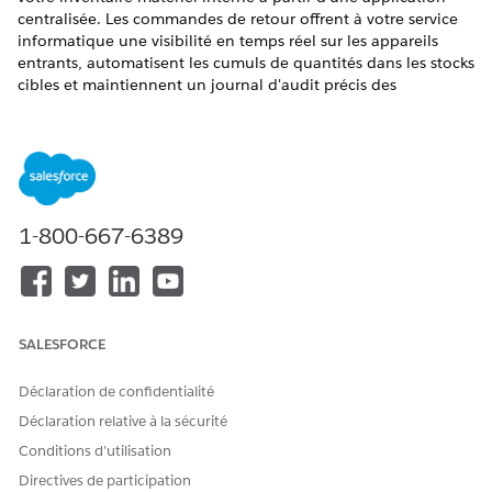
centralisée. Les commandes de retour offrent à votre service
informatique une visibilité en temps réel sur les appareils
entrants, automatisent les cumuls de quantités dans les stocks
cibles et maintiennent un journal d'audit précis des
changements d'état des actifs.
ÉDITIONS REQUISES
Disponible avec : Lightning Experience
1-800-667-6389
Disponible avec : éditions
Enterprise
,
Performance
et
Unlimited
avec Agentforce IT Service.
Objet et valeur métier
En utilisant des commandes de retour et des éléments de
SALESFORCE
ligne de commande de retour, vous rationalisez les cycles de
vie de récupération et d'actualisation des actifs. Cette
Déclaration de confidentialité
approche structurée offre une plus grande flexibilité
Déclaration relative à la sécurité
opérationnelle que les transferts de produits standard de
Conditions d’utilisation
stock, car elle se concentre explicitement sur les articles
matériels renvoyés par vos utilisateurs.
Directives de participation