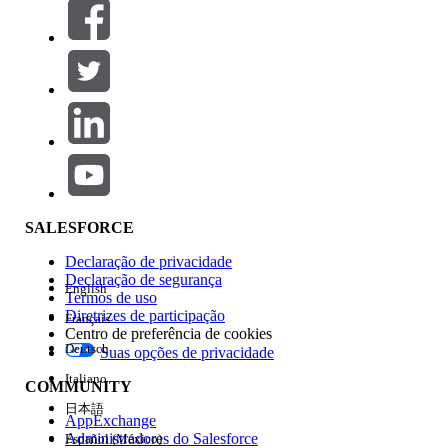
Filtros (0)
SELECIONAR FILTROS
Adicionar
Área de produtos
Impacto do recurso
SALESFORCE
Declaração de privacidade
Declaração de segurança
English
Termos de uso
Diretrizes de participação
Français
Centro de preferência de cookies
Deutsch
Suas opções de privacidade
Edição
Italiano
COMMUNITY
日本語
AppExchange
Administradores do Salesforce
Español (México)