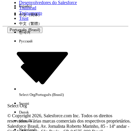
Desenvolvedores do Salesforce
Español
Trailhead
Experiência
Treinamento
中文（简体）
Trust
中文（繁體）
Português (Brasil)
한국어
Русский
Limpar tudo
Concluído
Select Org
Português (Brasil)
Suomi
Select Org
Dansk
© Copyright 2026, Salesforce.com Inc. Todos os direitos
reservados. Várias marcas comerciais dos respectivos proprietários.
Svenska
Salesforce Brasil, Av. Jornalista Roberto Marinho, 85 - 14º andar -
Sem resultados
Nederlands