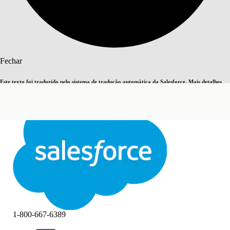
Pesquisar
Fechar
Este texto foi traduzido pelo sistema de tradução automática da Salesforce. Mais detalhes
Alternar para inglês
Agora não
aqui
.
Fechar
Fechar
1-800-667-6389