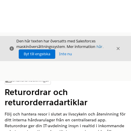
Den här texten har översatts med Salesforces
maskinöversättningssystem. Mer information
här
.
Stäng
Stäng
Stäng
Byt till engelska
Inte nu
Innehållsförteckningar
Visa innehållsförteckning
Returordrar och
returorderradartiklar
Följ och hantera resor i slutet av livscykeln och återvinning för
ditt interna hårdvarulager från en centraliserad app.
Returordrar ger din IT-avdelning insyn i realtid i inkommande