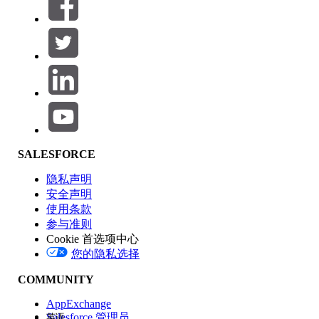
筛选器 (0)
选择筛选器
添加
产品区域
SALESFORCE
功能影响
隐私声明
安全声明
使用条款
参与准则
Cookie 首选项中心
版本
您的隐私选择
COMMUNITY
AppExchange
Salesforce 管理员
英语