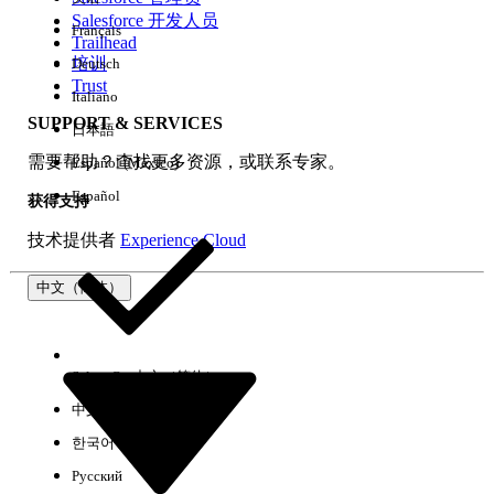
Salesforce 开发人员
Français
体验
Trailhead
培训
Deutsch
Trust
Italiano
SUPPORT & SERVICES
日本語
全部清除
完成
需要帮助？查找更多资源，或联系专家。
Español (México)
Español
获得支持
技术提供者
Experience Cloud
中文（简体）
Select Org
中文（简体）
中文（繁体）
한국어
Русский
没有结果