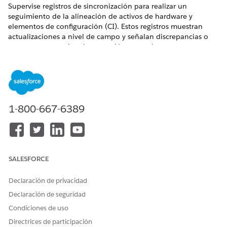
Supervise registros de sincronización para realizar un
seguimiento de la alineación de activos de hardware y
elementos de configuración (CI). Estos registros muestran
actualizaciones a nivel de campo y señalan discrepancias o
errores que necesitan intervención manual.
EDICIONES NECESARIAS
Disponible en: Lightning Experience
Disponible en: Ediciones
Enterprise
,
Performance
y
1-800-667-6389
Unlimited
con Agentforce IT Service.
SALESFORCE
Necesita el perfil Auditor de inventario de Gestión de
NOTA
Declaración de privacidad
activos de hardware de TI o Administrador del sistema.
Declaración de seguridad
Condiciones de uso
Desde el Iniciador de aplicación, busque y seleccione
Directrices de participación
Registros de sincronización
de elementos de gestión de