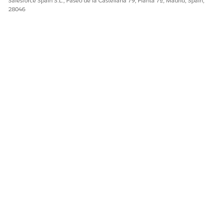
Salesforce Spain S.L., Paseo de la Castellana 79, Planta 7ª, Madrid, Spain,
28046
¿RESOLVIÓ ESTE ARTÍCULO SU PROBLEMA?
¡Háganos saber cómo podemos mejorar!
Sí
No