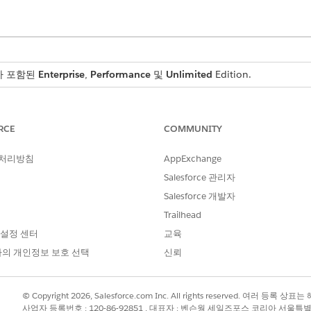
스가 포함된
Enterprise
,
Performance
및
Unlimited
Edition.
관리 재고 감사자 또는 시스템 관리자 프로필이 필요합니다.
RCE
COMMUNITY
 처리방침
AppExchange
항목 동기화 로그
를 찾아서 선택합니다.
필드:
Salesforce 관리자
한 요약(예: "Asset–CI 동기화 실패")
Salesforce 개발자
태
Trailhead
PI 이름입니다(예: 자산).
 설정 센터
교육
결된 하드웨어 자산
목이 발생한 날짜 및 시간
의 개인정보 보호 선택
신뢰
찾으려면 필터 아이콘을 클릭하고
상태를
오류
또는
작업 필요
로 설정합니
© Copyright 2026, Salesforce.com Inc. All rights reserved. 여러 등
사업자 등록번호 : 120-86-92851 , 대표자 : 벤슨웡 세일즈포스 코리아 서울특