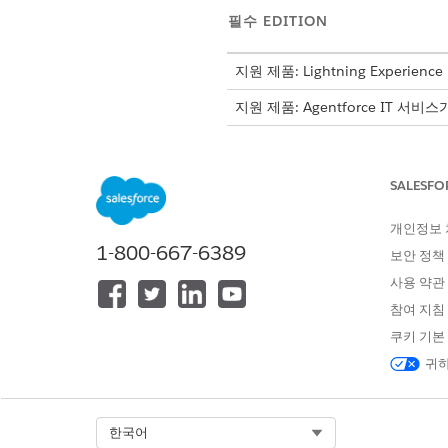
필수 EDITION
지원 제품: Lightning Experience
지원 제품: Agentforce IT 서비
IT 하드웨어 자산 
노트
SALESFO
개인정보
앱 시작 관리자에서
구성 관리 
1-800-667-6389
로그 항목을 검토합니다. 주요 
보안 정책
로그 제목
: 이벤트에 대한 간단
사용 약관
상태
: 로그 항목의 현재 상
참여 지침
개체 이름
: 특정 엔티티의 A
쿠키 기본
관련 객체
: 로그 항목과 연
로그 타임스탬프
: 로그 항
귀하
주의를 기울여야 하는 문제를 
Select Org
한국어
다음 사항도 참조: