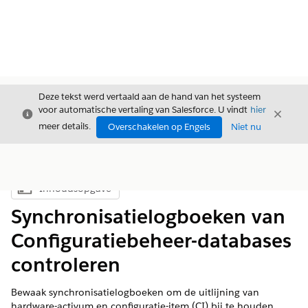
Deze tekst werd vertaald aan de hand van het systeem
voor automatische vertaling van Salesforce. U vindt
hier
Sluiten
Sluite
Sluiten
meer details.
Overschakelen op Engels
Niet nu
Inhoudsopgave
Inhoudsopgave weergeven
Synchronisatielogboeken van
Configuratiebeheer-databases
controleren
Bewaak synchronisatielogboeken om de uitlijning van
hardware-activum en configuratie-item (CI) bij te houden.