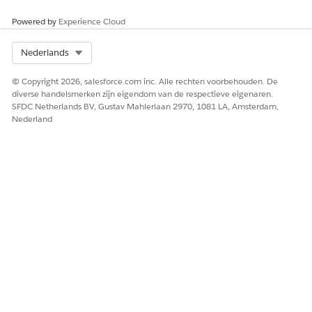
HEEFT DIT ARTIKEL UW PROBLEEM OPGELOST?
Powered by
Experience Cloud
Laat ons weten wat we kunnen doen om te verbeteren!
Select Org
Nederlands
Ja
Nee
© Copyright 2026, salesforce.com inc. Alle rechten voorbehouden. De
diverse handelsmerken zijn eigendom van de respectieve eigenaren.
SFDC Netherlands BV, Gustav Mahlerlaan 2970, 1081 LA, Amsterdam,
Nederland