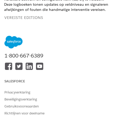
Deze logboeken tonen updates op veldniveau en signaleren
afwijkingen of fouten die handmatige interventie vereisen.
VEREISTE EDITIONS
Beschikbaar in: Lightning Experience
Beschikbaar in:
Enterprise
,
Performance
en
Unlimited
Edition met Agentforce IT Service.
1-800-667-6389
U hebt het profiel Voorraadauditor of
OPMERKING
systeembeheerder voor IT Hardware Asset Management
SALESFORCE
nodig.
Privacyverklaring
Beveiligingsverklaring
Zoek en selecteer vanuit de Appstarter
Synchronisatielogboeken van configuratiebeheer-items
.
Gebruiksvoorwaarden
Controleer logboekgegevens. Belangrijke velden
Richtlijnen voor deelname