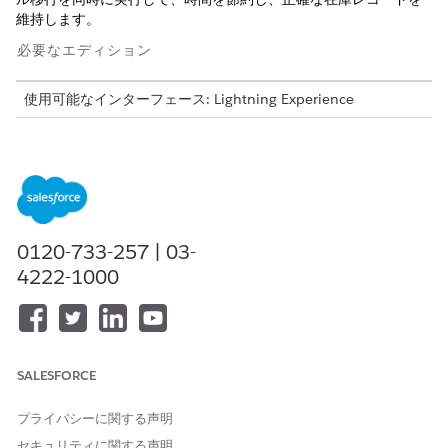
維持します。
必要なエディション
使用可能なインターフェース: Lightning Experience
使用可能なエディション: Agentforce IT Service が付属する
Enterprise
Edition、
Performance
Edition、および
Unlimited
Edition。
必要なユーザー権限
0120-733-257 | 03-
一括アクションを実行する
ハードウェア資産管理 - アセ
4222-1000
ットマネージャー
および
一括
管理ユーザー
検索条件に基づく選択の場合: [アセット] リストビューから最
大 200 個のアセットを識別します。
SALESFORCE
CSV ファイルのアップロードの場合: 最初の列ヘッダーとして
[
Id]
を使用して、最大 10,000 件のアセットレコード ID を含
プライバシーに関する声明
む CSV ファイルを準備します。
セキュリティに関する声明