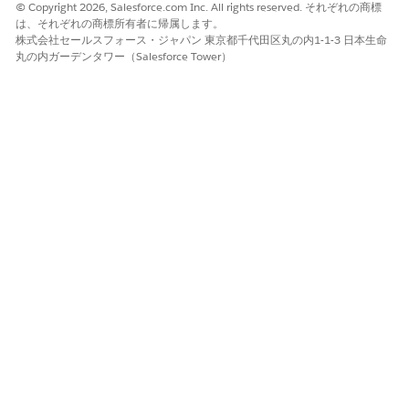
© Copyright 2026, Salesforce.com Inc. All rights reserved. それぞれの商標
一括処理ジョブが開始され、一括処理ジョブ ID を含む確認メッセ
は、それぞれの商標所有者に帰属します。
ージが表示されます。 返品および更新アクションの場合、割り当
株式会社セールスフォース・ジャパン 東京都千代田区丸の内1-1-3 日本生命
てられた納入商品所有者への通知が自動的にトリガーされます。
丸の内ガーデンタワー（Salesforce Tower）
納入商品タイムラインでは、すべての遷移が記録され、日付、時
刻、開始ユーザー、項目の変更、関連レコードへのリンクを記録
する監査履歴が作成されます。
この記事で問題は解決されましたか?
ご意見をお待ちしております。
はい
いいえ