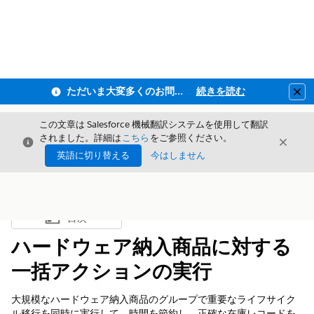
ただいま大変多くのお問い合わせをいただいており、ご連絡までにお時間を頂戴しております
続きを読む
Clo
この文章は Salesforce 機械翻訳システムを使用して翻訳
されました。詳細は
こちら
をご参照ください。
閉じる
閉じ
閉じる
英語に切り替える
今はしません
目次
目次を表示
ハードウェア納入商品に対する
一括アクションの実行
大規模なハードウェア納入商品のグループで重要なライフサイク
ル移行を同時に実行して、時間を節約し、正確な在庫レコードを