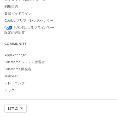
ハードウェア資産管理の一括処理では、資産の再利用、更新、破
棄の更新が自動化されます。一括アクションは、
利用規約
Salesforce
Batch Management
フレームワークを使用し、バックグラウンド
参加ガイドライン:
で非同期に実行されます。
Cookie プリファレンスセンター
アプリケーションランチャー
で、[
IT Hardware Asset
お客様によるプライバシー
Management
(IT ハードウェア資産管理)] を見つけて選択し
設定の選択肢
ます。
[
Assets (資産
)] を選択します。
COMMUNITY
量に基づいて処理方法を選択します。
検索条件ベース選択
(最大 200 件のレコード): 標準の検索
AppExchange
条件を使用してアセットを識別し、リストビューから選択
Salesforce システム管理者
して、適切なアクションボタン ([
アセットを返却
]、[
古く
Salesforce 開発者
なったアセットを返却
]、または [
アセットを破棄
]) を選択
します。
Trailhead
CSVファイルのアップロード
(最大10,000レコード): [
一括
トレーニング
アクション実行
]を選択し、アセットレコードIDを含むCSV
トラスト
ファイルをアップロードします。
データテーブルで選択したアセットがバッチに合っていること
を確認します。
Select Org
日本語
［Submit］
を選択します。