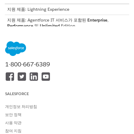
지원 제품: Lightning Experience
지원 제품: Agentforce IT 서비스가 포함된
Enterprise
,
Performance
및
Unlimited
Edition.
필요한 사용자 권한
대량 작업 실행:
하드웨어 자산 관리 - 자산 관리
자
및
배치 관리 사용자
1-800-667-6389
필터 기반 선택의 경우: 자산 목록 보기에서 최대 200개의 자산
을 식별합니다.
CSV 파일 업로드: 최대 10,000개의 자산 레코드 ID를 포함하는
CSV 파일을 준비하고
ID
를 첫 번째 열 머리글로 만듭니다.
SALESFORCE
하드웨어 자산 관리 배치 처리는 자산 회수, 새로 고침, 폐기에 대한
업데이트를 자동화합니다. 대량 작업은
Salesforce 배치 관리
프레
개인정보 처리방침
임워크를 사용하며 백그라운드에서 비동기식으로 실행됩니다.
보안 정책
앱 시작 관리자
에서
IT 하드웨어 자산 관리
를 찾아서 선택합니
사용 약관
다.
참여 지침
자산
을 선택합니다.