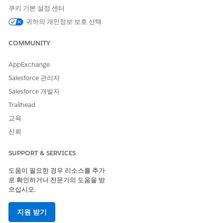
볼륨을 기반으로 처리 방법을 선택합니다.
쿠키 기본 설정 센터
필터 기반 선택
(최대 200개의 레코드): 표준 필터를 사용하
귀하의 개인정보 보호 선택
여 자산을 식별하고 목록 보기에서 해당 자산을 선택한 다
음, 해당 작업 버튼(
자산 반환
,
기존 자산 반환
또는
자산 폐
COMMUNITY
기
)을 선택합니다.
CSV 파일 업로드
(최대 10,000개의 레코드):
대량 작업 실
AppExchange
행
을 선택하고 자산 레코드 ID가 포함된 CSV 파일을 업로드
Salesforce 관리자
합니다.
Salesforce 개발자
데이터 테이블에서 선택한 자산을 검토하여 배치에 대해 올바른
Trailhead
자산인지 확인합니다.
제출
을 선택합니다.
교육
신뢰
시스템에서 배치 작업을 시작하고 배치 작업 ID와 함께 확인 메시지
가 표시됩니다. 반품 및 새로 고침 작업의 경우 시스템에서 할당된
자산 소유자에게 알림을 자동으로 트리거합니다. 자산 시간 표시 막
SUPPORT & SERVICES
대는 모든 전환을 기록하여 날짜, 시간, 사용자 시작, 필드 변경 사
도움이 필요한 경우 리소스를 추가
항, 관련 레코드에 대한 링크를 기록하는 감사 추적을 만듭니다.
로 확인하거나 전문가의 도움을 받
으십시오.
지원 받기
이 기사를 통해 문제를 해결했습니까?