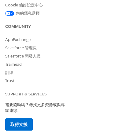
Cookie 偏好設定中心
鈕 (
傳回資產
、
傳回過時資產
或
處理資產
)。
CSV 檔案上載
(最多 10,000 筆記錄):選取「
執行大量動
您的隱私選擇
作
」,然後上載包含資產記錄識別碼的 CSV 檔案。
COMMUNITY
檢閱資料表中選取的資產,確認其適用於批次。
選取「
提交
」。
AppExchange
系統會起始批次工作,並顯示具有批次工作識別碼的確認訊息。針對
Salesforce 管理員
退貨和重新整理動作,系統會自動觸發通知給指派的資產擁有者。
Salesforce 開發人員
「資產時程表」會記錄每個轉換,建立稽核追蹤,記錄日期、時間、起
始使用者、欄位變更,以及相關記錄的連結。
Trailhead
訓練
Trust
此文章是否解決您的問題？
SUPPORT & SERVICES
請讓我們知道，以便我們改進！
需要協助嗎？尋找更多資源或與專
是
否
家連線。
取得支援