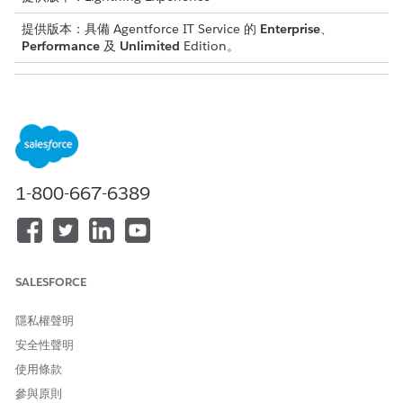
提供版本：具備 Agentforce IT Service 的
Enterprise
、
Performance
及
Unlimited
Edition。
所需的使用者權限
若要執行大量動作:
硬體資產管理 - 資產管理員
和
批次管理使用者
針對以篩選為基礎的選取項目:從「資產」清單檢視中識別最多
1-800-667-6389
200 個資產。
針對 CSV 檔案上載:準備包含最多 10,000 個資產記錄識別碼的
CSV 檔案,並使用
Id
作為第一欄標題。
「硬體資產管理」批次處理會自動更新回扣、重新整理和處理資
產。大量動作使用
Salesforce 批次管理
架構,並在背景中非同步執
SALESFORCE
行。
隱私權聲明
進入
App Launcher
,尋找並選取「
IT 硬體資產管理
」。
安全性聲明
選取「
資產
」。
根據流量選取處理方法:
使用條款
篩選條件式選取項目
(最多 200 筆記錄):使用標準篩選條件
參與原則
來識別資產,從清單檢視中選取資產,然後選取適當的動作按