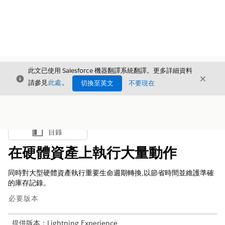
此文已使用 Salesforce 機器翻譯系統翻譯。更多詳細資料
結束
結束
結束
請參見
此處
。
切換至英文
不要現在
目錄
顯示目錄
在硬體資產上執行大量動作
同時對大型硬體資產執行重要生命週期轉換,以節省時間並維護準確
的庫存記錄。
必要版本
提供版本：Lightning Experience