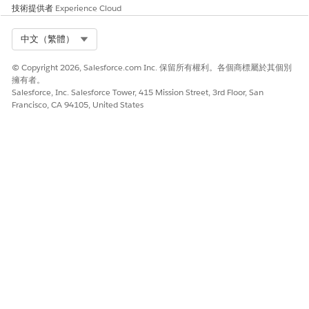
技術提供者
Experience Cloud
Select Org
中文（繁體）
© Copyright 2026, Salesforce.com Inc. 保留所有權利。各個商標屬於其個別
擁有者。
Salesforce, Inc. Salesforce Tower, 415 Mission Street, 3rd Floor, San
Francisco, CA 94105, United States