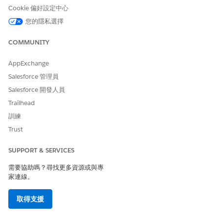
按一下「
儲存
」。
Cookie 偏好設定中心
更新履行訂單條列項目版面配置
您的隱私選擇
將這些欄位新增至「履行訂單條列項目」版面配置以追蹤預留狀
COMMUNITY
態。
AppExchange
進入「設定」,選取「
物件管理員
」,然後選取「
履行訂單產
品
」。
Salesforce 管理員
選取「
版面配置」,
然後選取您要編輯的版面配置。
Salesforce 開發人員
將「
已履行數量
」、「
剩餘數量
」和「
軟性預留狀態」
欄位從
Trailhead
調色盤拖曳至版面配置。
按一下「
儲存
」。
訓練
Trust
SUPPORT & SERVICES
此文章是否解決您的問題？
需要協助嗎？尋找更多資源或與專
請讓我們知道，以便我們改進！
家連線。
是
否
取得支援