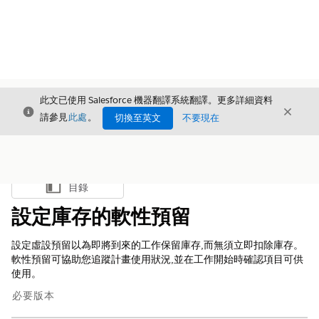
此文已使用 Salesforce 機器翻譯系統翻譯。更多詳細資料
結束
結束
結束
請參見
此處
。
切換至英文
不要現在
目錄
顯示目錄
設定庫存的軟性預留
設定虛設預留以為即將到來的工作保留庫存,而無須立即扣除庫存。
軟性預留可協助您追蹤計畫使用狀況,並在工作開始時確認項目可供
使用。
必要版本