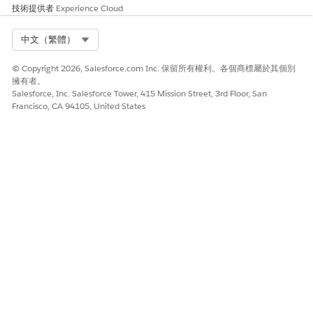
技術提供者
Experience Cloud
Select Org
中文（繁體）
© Copyright 2026, Salesforce.com Inc. 保留所有權利。各個商標屬於其個別
擁有者。
Salesforce, Inc. Salesforce Tower, 415 Mission Street, 3rd Floor, San
Francisco, CA 94105, United States