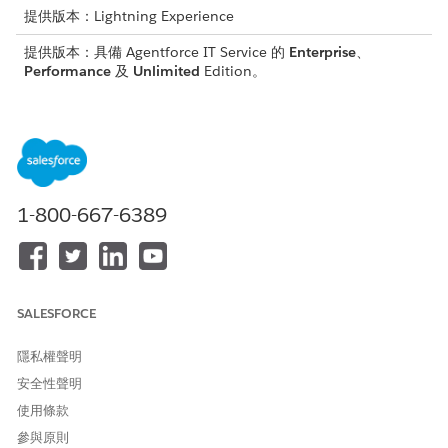
提供版本：Lightning Experience
提供版本：具備 Agentforce IT Service 的
Enterprise
、
Performance
及
Unlimited
Edition。
所需的使用者權限
若要設定和管理庫存預留:
自訂應用程式
將必要權限集指派給您的管理員和代表,讓他們可以存取預留功能。
1-800-667-6389
設定產品項目欄位版面配置
若要避免在預訂期間手動覆寫庫存層級,請在序列化「產品項目」版
面配置上將數量相關欄位設定為唯讀。針對非序列化產品,請將數量
相關欄位保持為可編輯,以便庫存管理員調整庫存編號。
SALESFORCE
進入「設定」,選取「
物件管理員
」,然後選取「
產品項目
」。
隱私權聲明
選取「
版面配置
」,然後選取序列化產品的版面配置。
安全性聲明
開啟「
已分配數量
」、「
已損毀數量」
和「
保留數量」
的內
容。
使用條款
選取「
唯讀
」,然後選取「
確定
」。
參與原則